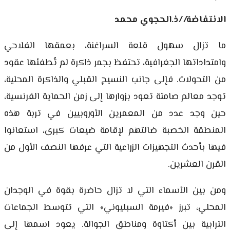
الانتفاضة//ذ.الحجوي محمد
ما تزال سهول قلعة السراغنة، بعمقها الفلاحي
وامتداداتها الجغرافية، تحتفظ بجمر ذاكرة لم تُطفئها عقود
من التحولات. فإلى جانب النسيج القبلي والذاكرة المحلية،
توجد معالم صامتة تعود بزوارها إلى زمن الحماية الفرنسية،
حين وجد عدد من المعمرين الأوروبيين في تربة هذه
المنطقة الخصبة ضالتهم لإقامة ضيعات كبرى، استعانوا
فيها بأحدث التجهيزات الزراعية التي عرفها النصف الأول من
القرن العشرين.
ومن بين الأسماء التي لا تزال حاضرة بقوة في الوجدان
المحلي، تبرز «فيرمة السبليوني» التي تتوسط الجماعات
الترابية بين أكتاوة ومناطق الجوالة. يعود اسمها إلى