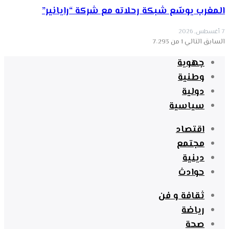
المغرب يوسّع شبكة رحلاته مع شركة “رايانير”
7 أغسطس, 2026
السابق
التالي
1 من 7٬293
جهوية
وطنية
دولية
سياسية
اقتصاد
مجتمع
دينية
حوادث
ثقافة و فن
رياضة
صحة