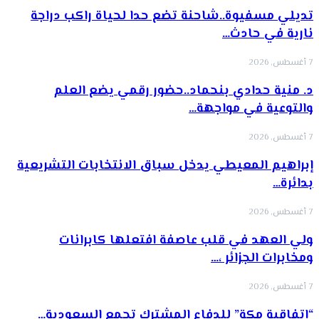
تديلي مسفيوة..شاحنة تضع حدا لحياة راكب دراجة
نارية في حادث…
7 أغسطس, 2026
د. منية حدادي بنحماد..حضور رقمي يضع العلم
والتوعية في مواجهة…
7 أغسطس, 2026
إبراهيم المعيطي يدخل سباق الانتخابات التشريعية
بدائرة…
7 أغسطس, 2026
ولي العهد في قلب عاصفة افتعلها كابرانات
ومخابرات الجزائر ،…
7 أغسطس, 2026
“إتفاقية مكة” للدفاع المشترك تجمع السعودية…