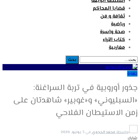
السلطة الرابعة
قضايا المحاكم
ثقافة و فن
رياضية
صحة واسرة
كتاب الآراء
مغاربية
جهوية
جذور أوروبية في تربة السراغنة:
«السبليوني» و«غوبير» شاهدتان على
زمن الاستيطان الفلاحي
بواسطة
محمد الحجوي
في
3 يونيو, 2026
شارك