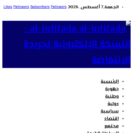
الجمعة,7 أغسطس, 2026
Followers
Subscribers
Followers
Likes
al-intifada -
النسخة الإلكترونية لجريدة
الانتفاضة
الرئيسية
جهوية
وطنية
دولية
سياسية
اقتصاد
مجتمع