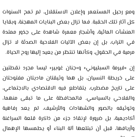
ومع رحيل المستعمر وإعلان الاستقلال، لم تمح السنوات
كل آثار تلك الحقبة. فما تزال بعض البنايات المهجنة، وبقايا
المنشآت المائية، وأشجار معمرة شاهدة على جذور ممتدة
في التراب، بل إن بعض الآليات الفلاحية الصدئة لا تزال
مرمية في الحقول، وكأنها تنتظر من يعيد إليها روح الحياة.
إن «فيرمة السبليوني» و«جنان غوبير» ليسا مجرد نقطتين
على خريطة النسيان، بل هما وثيقتان ماديتان مفتوحتان
على تاريخ مضطرب، يتقاطع فيه الاقتصادي بالاجتماعي،
والفلاحي بالسياسي. فالمحافظة على ما تبقى منهما،
وتوثيقه بالصور والشهادات والأرشيف، لم يعد رفاهية
أكاديمية، بل ضرورة لإنقاذ جزء من ذاكرة قلعة السراغنة
وأريافها، قبل أن تبتلعها آلة البناء أو يطمسها الإهمال