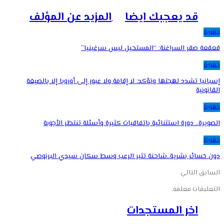
قد يعجبك ايضا
المزيد عن المؤلف
جهوية
قعقعة صقر السراغنة: “المستحيل ليس سرغينيا”
جهوية
إسبانيا تشدد لهجتها وتؤكد: لا إقامة ولا عبور إلى أوروبا إلا بالصيغة
القانونية
جهوية
الصويرة.. دورة استثنائية باتفاقيات كثيرة وأسئلة تنتظر الأجوبة
جهوية
دون خسائر بشرية..شاحنة تثير الرعب وسط سكان سيدي البرنوصي
السابق
التالي
التعليقات مغلقة.
اخر المستجدات