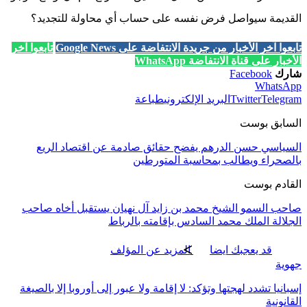
القديمة سيواصل فرض نفسه على حساب أي محاولة للتجديد؟
تابعوا آخر الأخبار من جريدة الانتفاضة على Google News
تابعوا آخر
الأخبار على قناة الانتفاضة WhatsApp
شارك
Facebook
WhatsApp
Telegram
Twitter
البريد الإلكتروني
طباعة
السابق بوست
السياسي حسن الدرهم يفضح حقائق صادمة عن اقتصاد الريع
بالصحراء ويطالب بمحاسبة المتورطين
القادم بوست
صاحب السمو الشيخ محمد بن زايد آل نهيان يستقبل أخاه صاحب
الجلالة الملك محمد السادس بإقامته بالرباط
قد يعجبك ايضا
المزيد عن المؤلف
جهوية
إسبانيا تشدد لهجتها وتؤكد: لا إقامة ولا عبور إلى أوروبا إلا بالصيغة
القانونية