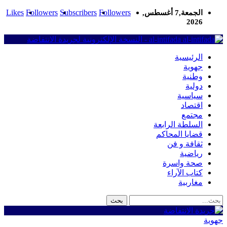
Likes
Followers
Subscribers
Followers
الجمعة,7 أغسطس,
2026
al-intifada - النسخة الإلكترونية لجريدة الانتفاضة
الرئيسية
جهوية
وطنية
دولية
سياسية
اقتصاد
مجتمع
السلطة الرابعة
قضايا المحاكم
ثقافة و فن
رياضية
صحة واسرة
كتاب الآراء
مغاربية
جهوية