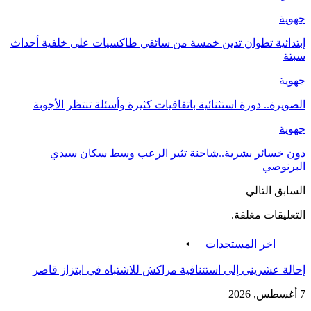
جهوية
إبتدائية تطوان تدين خمسة من سائقي طاكسيات على خلفية أحداث
سبتة
جهوية
الصويرة.. دورة استثنائية باتفاقيات كثيرة وأسئلة تنتظر الأجوبة
جهوية
دون خسائر بشرية..شاحنة تثير الرعب وسط سكان سيدي
البرنوصي
السابق
التالي
التعليقات مغلقة.
اخر المستجدات
إحالة عشريني إلى استئنافية مراكش للاشتباه في ابتزاز قاصر
7 أغسطس, 2026