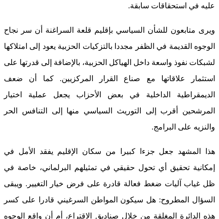
عليه في استحقاقات سابقة.
ويرى متابعون للشأن السياسي بإقليم قلعة السراغنة أن سر نجاح
الوجوه القديمة في الظفر مجددا بالتزكيات الحزبية يعود إلى امتلاكها
لشبكات نفوذ واسعة داخل الهياكل الحزبية، بالإضافة إلى قدرتها على
استثمار علاقاتها مع صناع القرار المركزيين. كما أن ضعف
الديمقراطية الداخلية في بعض الأحزاب يجعل عملية اختيار
المرشحين أقرب إلى التوريث السياسي منها إلى التنافس الحر
والنزيه على البرامج.
هذا المشهد جعل جزءا كبيرا من سكان الإقليم يفقد الأمل في
إمكانية تحقيق أي تحول حقيقي في تمثيلهم البرلماني، خاصة في
ظل غياب آليات ضغط فعالة قادرة على فرض خيار التغيير. ويبقى
السؤال المطروح: هل سيكون المواطن السرغيني قادرا على كسر
هذه الدائرة المغلقة من خلال صناديق الاقتراع، أم أن واقع الوجوه