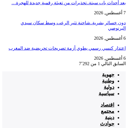
بعد أحداث باب سبتة..تحذيرات من تعبئة رقمية جديدة للهجرة…
7 أغسطس, 2026
دون خسائر بشرية..شاحنة تثير الرعب وسط سكان سيدي
البرنوصي
6 أغسطس, 2026
اعتذار كنسي رسمي يطوي أزمة تصريحات تحريضية ضد المغرب
6 أغسطس, 2026
السابق
التالي
1 من 7٬292
جهوية
وطنية
دولية
سياسية
اقتصاد
مجتمع
دينية
حوادث