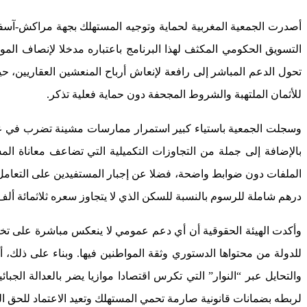
أصدرت الجمعية المغربية لحماية وتوجيه المستهلك بجهة مراكش-آسفي ب
التسويق الحكومي المكثف لهذا البرنامج باعتباره مدخلا لإنصاف الم
تحول الدعم المباشر إلى رافعة لإنعاش أرباح المنعشين العقاريين،
للأثمان الملتهبة والشروط المجحفة دون حماية فعلية تذكر.
وسجلت الجمعية باستياء كبير استمرار ممارسات مشينة تضرب في عمقه
بالإضافة إلى جملة من التجاوزات التكميلية التي تضاعف معاناة الم
الملفات دون ضوابط واضحة، فضلا عن إجبار المستفيدين على التعامل
درهم شاملة للرسوم بالنسبة للسكن الذي لا يتجاوز سعره ثلاثمائة ألف
وأكدت الهيئة الحقوقية أن أي دعم عمومي لا ينعكس مباشرة على تخفيض
للدولة من محتواها الدستوري وثقة المواطنين فيها. وبناء على ذلك، 
والتحايل عبر “النوار” التي تكرس اقتصادا موازيا يضر بالعدالة الجب
لربطه بضمانات قانونية صارمة تحمي المستهلك وتعيد الاعتماد للحق 