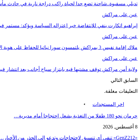
تديلي مسفيوة..شاحنة تضع حدا لحياة راكب دراجة نارية في حادث مأ
عين على مراكش
إبراهيم اتكارت ينفي للانتفاضة خبر اعتزاله السياسة ويؤكد: مستمر في
عين على مراكش
ملاك إقامة نفيس 3 بمراكش يلتمسون سورا نباتيا للحفاظ على هوية الإقامة في ظل توسعة شارع…
عين على مراكش
ولاية أمن مراكش توقف مشتبها فيه بابتزاز سياح أجانب بعد انتشار فيدي
السابق
التالي
التعليقات مغلقة.
اخر المستجدات
حرمان نحو 180 طفلا من التغذية يشعل احتجاجا أمام مديرية…
8 أغسطس, 2026
«GenZ212» تنفي أي تنسيق لاحتجاجات وتدعو إلى الحذر من الأخبار…