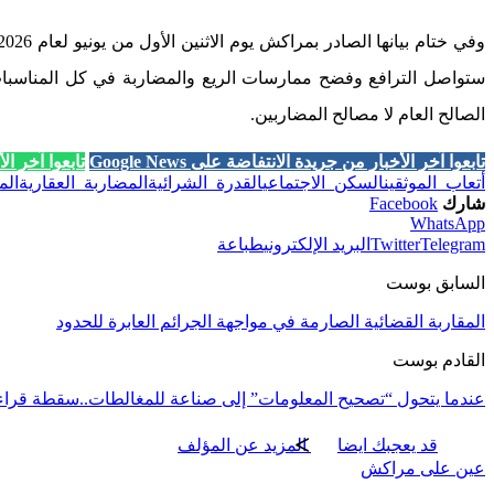
ستواصل الترافع وفضح ممارسات الريع والمضاربة في كل المناسبات
الصالح العام لا مصالح المضاربين.
تابعوا آخر الأخبار من جريدة الانتفاضة على Google News
تابعوا آخر الأخب
أتعاب_الموثقين
السكن_الاجتماعي
القدرة_الشرائية
المضاربة_العقارية
الم
شارك
Facebook
WhatsApp
Telegram
Twitter
البريد الإلكتروني
طباعة
السابق بوست
المقاربة القضائية الصارمة في مواجهة الجرائم العابرة للحدود
القادم بوست
عندما يتحول “تصحيح المعلومات” إلى صناعة للمغالطات..سقطة قرا
قد يعجبك ايضا
المزيد عن المؤلف
عين على مراكش