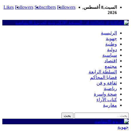
Likes
Followers
Subscribers
Followers
السبت,8 أغسطس,
2026
al-intifada - النسخة الإلكترونية لجريدة الانتفاضة
الرئيسية
جهوية
وطنية
دولية
سياسية
اقتصاد
مجتمع
السلطة الرابعة
قضايا المحاكم
ثقافة و فن
رياضية
صحة واسرة
كتاب الآراء
مغاربية
جهوية