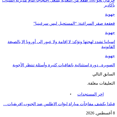
حرمان نحو 180 طفلا من التغذية يشعل احتجاجا أمام مديرية الشباب
بأكادير
جهوية
قعقعة صقر السراغنة: “المستحيل ليس سرغينيا”
جهوية
إسبانيا تشدد لهجتها وتؤكد: لا إقامة ولا عبور إلى أوروبا إلا بالصيغة
القانونية
جهوية
الصويرة.. دورة استثنائية باتفاقيات كثيرة وأسئلة تنتظر الأجوبة
السابق
التالي
التعليقات مغلقة.
اخر المستجدات
فيلدا يكشف مفاجآت مباراة لبؤات الاطلس ضد الجنوب افريقيات…
8 أغسطس, 2026