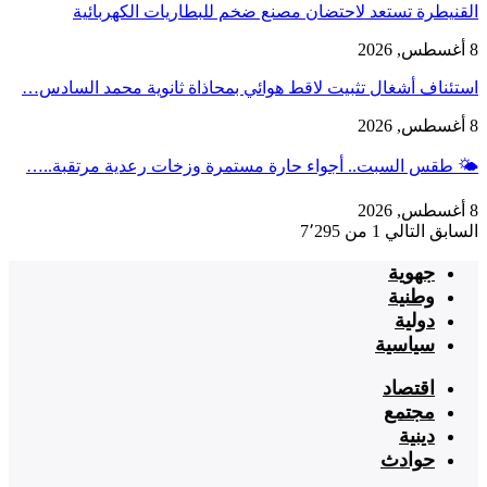
القنيطرة تستعد لاحتضان مصنع ضخم للبطاريات الكهربائية
8 أغسطس, 2026
استئناف أشغال تثبيت لاقط هوائي بمحاذاة ثانوية محمد السادس…
8 أغسطس, 2026
🌤️ طقس السبت.. أجواء حارة مستمرة وزخات رعدية مرتقبة..…
8 أغسطس, 2026
السابق
التالي
1 من 7٬295
جهوية
وطنية
دولية
سياسية
اقتصاد
مجتمع
دينية
حوادث