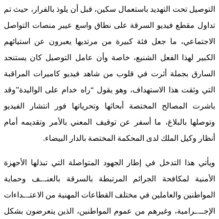
التوصيل تحت التهديد باستعمال سكين، قبل أن يلوذ بالفرار، حيث تم
تداول مقطع فيديو السرقة على نطاق واسع عيبر منصات التواصل
الاجتماعي، ما جعل فئة كبيرة من مرتديها يعبرون عن استيائهم
الكبير لهذا الفعل الشنيع، خاصة وأن عامل التوصيل كان يستنجد
السارق بجملة أثرت في قلوب من شاهد فيديو كاميرات المراقبة
التي وثقت هذا الاستهداف، وهو يقول “راه خدام على الواليدة”
وقد
باشرت المصالح المختصة أبحاثها وتحرياتها فور انتشار الفيديو
وتوصلها بالبلاغ، ما أسفر عن توقيف المعني بالأمر وتقديمه أمام
أنظار وكيل الملك لدى المحكمة المختصة بالدار البيضاء.
ويأتي هذا التدخل في إطار الجهود المتواصلة التي تبذلها الأجهزة
الأمنية لمكافحة الجرائم المرتبطة بالسرقة بالعنـ.ـف وحماية
المواطنين والعاملين في مختلف القطاعات المهنية من الاعتـ.ـداءات
الإجــ.ـرامية، وغيرهم من عموم المواطنين، الذين يتعرضون بشكل