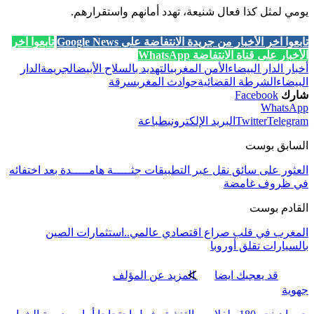
يومي لمثل كذا فعال شنيعة، تهدد أمانهم واستقرارهم.
تابعوا آخر الأخبار من جريدة الانتفاضة على Google News
تابعوا آخر
الأخبار على قناة الانتفاضة WhatsApp
أخبار الدار البيضاء
الأمن المغربي
التهديد بالسلاح الأبيض
الجريمة
الدار
البيضاء
الشرطة القضائية
حوادث المغرب
سرقة
شارك
Facebook
WhatsApp
Telegram
Twitter
البريد الإلكتروني
طباعة
السابق بوست
العثور على سائق نقل عبر التطبيقات جثـــــة هامـــــدة بعد اختفائه
في ظروف غامضة
القادم بوست
المغرب في قلب صراع اقتصادي عالمي..استثمارات الصين
بالسيارات تقلق أوروبا
قد يعجبك ايضا
المزيد عن المؤلف
جهوية