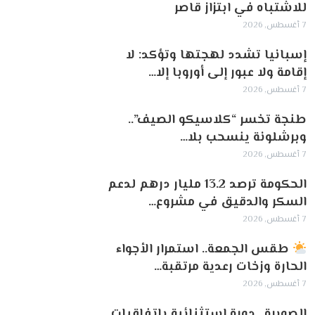
للاشتباه في ابتزاز قاصر
7 أغسطس, 2026
إسبانيا تشدد لهجتها وتؤكد: لا
إقامة ولا عبور إلى أوروبا إلا…
7 أغسطس, 2026
طنجة تخسر “كلاسيكو الصيف”..
وبرشلونة ينسحب بلا…
7 أغسطس, 2026
الحكومة ترصد 13.2 مليار درهم لدعم
السكر والدقيق في مشروع…
7 أغسطس, 2026
طقس الجمعة.. استمرار الأجواء
الحارة وزخات رعدية مرتقبة…
7 أغسطس, 2026
الصويرة.. دورة استثنائية باتفاقيات