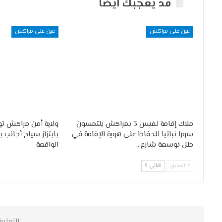
قد يعجبك ايضا
عين على مراكش
عين على مراكش
ملاك إقامة نفيس 3 بمراكش يلتمسون
ولاية أمن مراكش ت
سورا نباتيا للحفاظ على هوية الإقامة في
بابتزاز سياح أجانب ب
ظل توسعة شارع…
الواقعة
السابق
التالي
التعليق