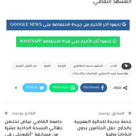
المشهد الثقافي.
تابعوا آخر الأخبار من جريدة الانتفاضة على GOOGLE NEWS
تابعوا آخر الأخبار على قناة الانتفاضة WHATSAPP
الادب
الدكتور محمد الطاهري
الرواية
الفكر
سر القران الكريم
مؤسسة فريد الانصاري للدراسات والابحاث
Twitter
WhatsApp
Facebook
شارك
السابق بوست
القادم بوست
خدمة جديدة للجالية المغربية
جامعة القاضي عياض تحتضن
بالخارج: نقل الجثامين بدون
نهائي النسخة الحادية عشرة
إجراءات ورقية
من مسابقة “أطروحتي في