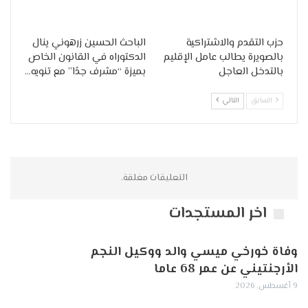
حزب التقدم والاشتراكية
الباحث الحسين زرهوني ينال
بالصويرة يطالب عامل الإقليم
الدكتوراه في القانون الخاص
بالتدخل العاجل
بميزة “مشرف جدًا” مع تنويه…
السابق
التالي
التعليقات مغلقة.
اخر المستجدات
وفاة خورخي ميسي والد ووكيل النجم
الأرجنتيني عن عمر 68 عاما
9 أغسطس, 2026