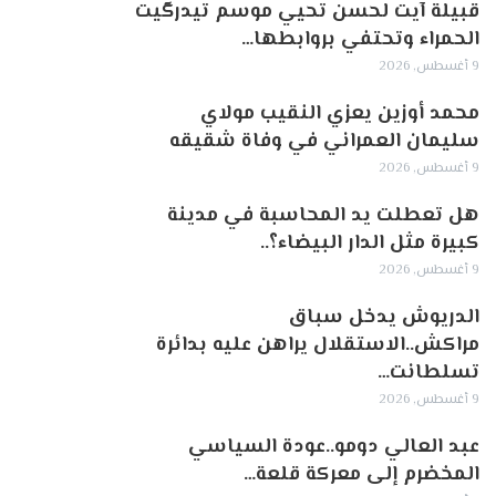
قبيلة آيت لحسن تحيي موسم تيدرگيت
الحمراء وتحتفي بروابطها…
9 أغسطس, 2026
محمد أوزين يعزي النقيب مولاي
سليمان العمراني في وفاة شقيقه
9 أغسطس, 2026
هل تعطلت يد المحاسبة في مدينة
كبيرة مثل الدار البيضاء؟..
9 أغسطس, 2026
الدريوش يدخل سباق
مراكش..الاستقلال يراهن عليه بدائرة
تسلطانت…
9 أغسطس, 2026
عبد العالي دومو..عودة السياسي
المخضرم إلى معركة قلعة…