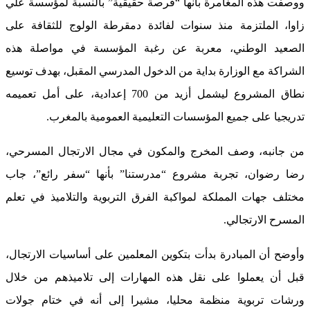
ووصفت هذه المغامرة بأنها “فرصة حقيقية” بالنسبة لمؤسسة علي
زاوا، الملتزمة منذ سنوات لفائدة دمقرطة الولوج للثقافة على
الصعيد الوطني، معربة عن رغبة المؤسسة في مواصلة هذه
الشراكة مع الوزارة بداية من الدخول المدرسي المقبل، بهدف توسيع
نطاق المشروع ليشمل أزيد من 700 إعدادية، على أمل تعميمه
تدريجيا على جميع المؤسسات التعليمية العمومية بالمغرب.
من جانبه، وصف المخرج والمكون في مجال الارتجال المسرحي،
رضا رضوان، تجربة مشروع “مدرستنا” بأنها “سفر رائع”، جاب
مختلف جهات المملكة لمواكبة الفرق التربوية والتلاميذ في تعلم
المسرح الارتجالي.
وأوضح أن المبادرة بدأت بتكوين المعلمين على أساسيات الارتجال،
قبل أن يعملوا على نقل هذه المهارات إلى تلاميذهم من خلال
ورشات تربوية منظمة محليا، مشيرا إلى أنه في ختام جولات