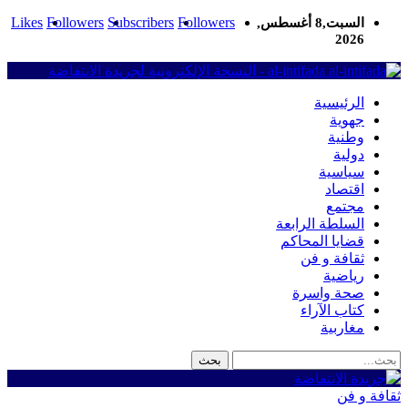
Likes
Followers
Subscribers
Followers
السبت,8 أغسطس,
2026
al-intifada - النسخة الإلكترونية لجريدة الانتفاضة
الرئيسية
جهوية
وطنية
دولية
سياسية
اقتصاد
مجتمع
السلطة الرابعة
قضايا المحاكم
ثقافة و فن
رياضية
صحة واسرة
كتاب الآراء
مغاربية
ثقافة و فن