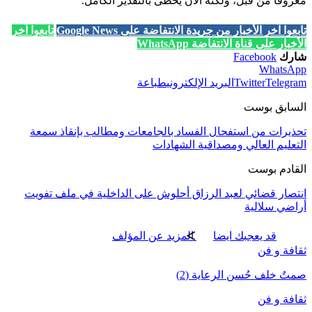
معروفا من قبل، ولكنه الآن يحظى بالتقدير الكامل.
تابعوا آخر الأخبار من جريدة الانتفاضة على Google News
تابعوا آخر
الأخبار على قناة الانتفاضة WhatsApp
شارك
Facebook
WhatsApp
Telegram
Twitter
البريد الإلكتروني
طباعة
السابق بوست
تحذيرات من استفحال الفساد بالجامعات ومطالب بإنقاذ سمعة
التعليم العالي ومصداقية الشهادات
القادم بوست
انتصار قضائي لعبد الرزاق أحلوش على الداخلية في ملف تفويت
أراضي سلالية
قد يعجبك ايضا
المزيد عن المؤلف
ثقافة و فن
صمتٌ خلف حُسن الرعاية (2)
ثقافة و فن