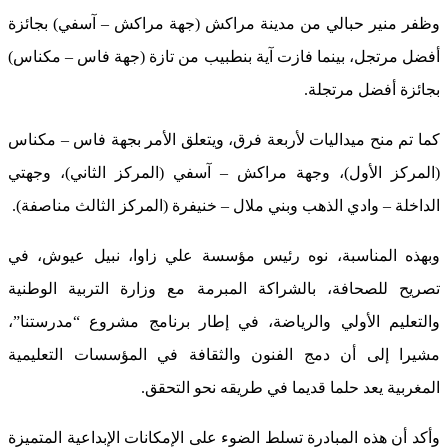
وظفر منير حبالي من مدينة مراكش (جهة مراكش – آسفي) بجائزة
أفضل مرتجل، بينما فازت آية بنطبيب من تازة (جهة فاس – مكناس)
بجائزة أفضل مرتجلة.
كما تم منح ميداليات لأربعة فرق، ويتعلق الأمر بجهة فاس – مكناس
(المركز الأول)، وجهة مراكش – آسفي (المركز الثاني)، وجهتي
الداخلة – وادي الذهب وبني ملال – خنيفرة (المركز الثالث مناصفة).
وبهذه المناسبة، نوه رئيس مؤسسة علي زاوا، نبيل عيوش، في
تصريح للصحافة، بالشراكة المبرمة مع وزارة التربية الوطنية
والتعليم الأولي والرياضة، في إطار برنامج مشروع “مدرستنا”،
مشيرا إلى أن دمج الفنون والثقافة في المؤسسات التعليمية
المغربية يعد حلما قديما في طريقه نحو التحقق.
وأكد أن هذه المبادرة تسلط الضوء على الإمكانات الإبداعية المتميزة