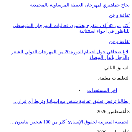
نجاح جماهيري لمهرجان العيطة المرساوية بالمحمدية
ثقافة و فن
أكثر من 45 ألف متفرج يختتمون فعاليات المهرجان المتوسطي
للناظور في أجواء استثنائية
ثقافة و فن
بلاغ صحافي حول اختتام الدورة 20 من المهرجان الدولي للشعر
والزجل بالدار البيضاء
السابق
التالي
التعليقات مغلقة.
اخر المستجدات
إيطاليا ترفض تعليق اتفاقية شنغن مع إسبانيا وتربط أي قرار…
8 أغسطس, 2026
الجمعية المغربية لحقوق الإنسان: أكثر من 100 شخص يتابعون…