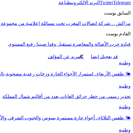
Telegram
Twitter
البريد الإلكتروني
طباعة
السابق بوست
مراكش …شركة اتصالات المغرب تحت مسائلة إعلامية من مجموعة شر
القادم بوست
قيادة حزب الأصالة والمعاصرة تستقبل وفدا صينيا رفيع المستوى
قد يعجبك ايضا
المزيد عن المؤلف
وطنية
🌤️ طقس الأربعاء.. استمرار الأجواء الحارة وزخات رعدية مصحوبة بال
وطنية
تحذير رسمي من خطر حرائق الغابات بعدد من أقاليم شمال المملكة
وطنية
🌤️ طقس الثلاثاء.. أجواء حارة مستمرة بسوس والجنوب الشرقي وال
وطنية