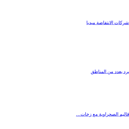
كات الانتفاضة ميديا
برد بعدد من المناطق
أقاليم الصحراوية مع زخات…