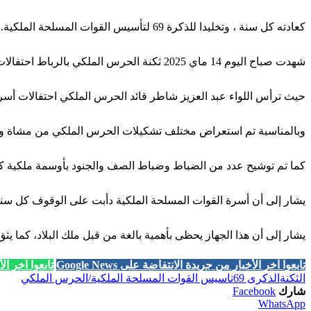
كعادته كل سنة ، وتخليدا للذكرة 69 لتأسيس القوات المسلحة الملكية.
شهدت صباح اليوم 14 ماي 2025 ثكنة الحرس الملكي بالرباط احتفالات الذكرى 69 لتأسيس القوات المسلحة الملكية.
حيث ترأس اللواء عبد العزيز شاطر قائد الحرس الملكي احتفالات أسر
وبالمناسبة تم استعراض مختلف تشكيلات الحرس الملكي من مشاة وخي
كما تم توشيح عدد من الضباط وضباط الصف والجنود بأوسمة ملكية كع
يشار إلى أن أسرة القوات المسلحة الملكية دأبت على الوقوف كل سنة ع
يشار إلى أن هذا الجهاز يحظى بأهمية بالغة من قبل ملك البلاد، كما يثق
تابعوا آخر الأخبار من جريدة الانتفاضة على Google News
تابعوا آخر الأخب
الثكنة
الذكرى 69
تاسيس القوات المسلحة الملكية/الحرس الملكي
شارك
Facebook
WhatsApp