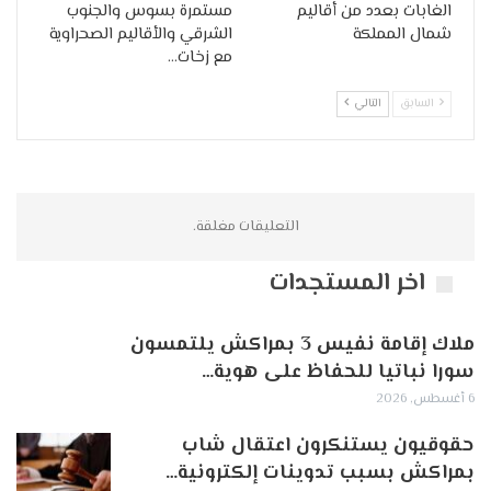
الغابات بعدد من أقاليم
مستمرة بسوس والجنوب
شمال المملكة
الشرقي والأقاليم الصحراوية
مع زخات…
السابق
التالي
التعليقات مغلقة.
اخر المستجدات
ملاك إقامة نفيس 3 بمراكش يلتمسون
سورا نباتيا للحفاظ على هوية…
6 أغسطس, 2026
حقوقيون يستنكرون اعتقال شاب
بمراكش بسبب تدوينات إلكترونية…