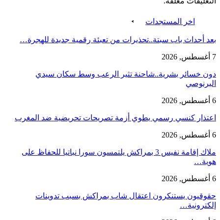
التعليقات مغلقة.
اخر المستجدات
بعد أحداث باب سبتة..تحذيرات من تعبئة رقمية جديدة للهجرة…
7 أغسطس, 2026
دون خسائر بشرية..شاحنة تثير الرعب وسط سكان سيدي
البرنوصي
6 أغسطس, 2026
اعتذار كنسي رسمي يطوي أزمة تصريحات تحريضية ضد المغرب
6 أغسطس, 2026
ملاك إقامة نفيس 3 بمراكش يلتمسون سورا نباتيا للحفاظ على
هوية…
6 أغسطس, 2026
حقوقيون يستنكرون اعتقال شاب بمراكش بسبب تدوينات
إلكترونية…