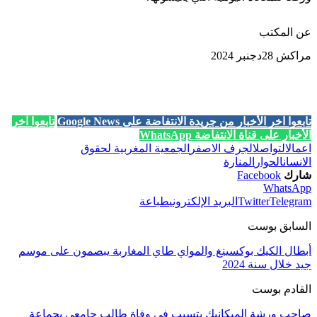
عن المكتب
مراكش 28دجنبر 2024
تابعوا آخر الأخبار من جريدة الانتفاضة على Google News
تابعوا آخر
الأخبار على قناة الانتفاضة WhatsApp
اعمال
التواصل
الجرف الاصفر
الجمعية المغربية لحقوق
الانسان
الحوار
المنارة
شارك
Facebook
WhatsApp
Telegram
Twitter
البريد الإلكتروني
طباعة
السابق بوست
أبطال الكيك بوكسينغ والمواي طاي المغاربة يبصمون على موسم
جيد خلال سنة 2024
القادم بوست
صاحب ورشة الميكانيك يتسبب في وفاة طالب جامعي بجماعة