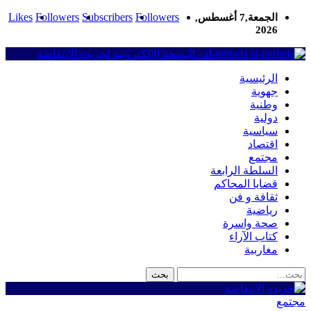
Likes
Followers
Subscribers
Followers
الجمعة,7 أغسطس,
2026
al-intifada - النسخة الإلكترونية لجريدة الانتفاضة
الرئيسية
جهوية
وطنية
دولية
سياسية
اقتصاد
مجتمع
السلطة الرابعة
قضايا المحاكم
ثقافة و فن
رياضية
صحة واسرة
كتاب الآراء
مغاربية
مجتمع