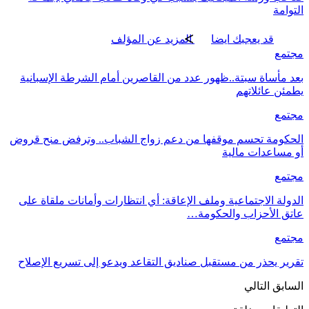
التوامة
قد يعجبك ايضا
المزيد عن المؤلف
مجتمع
بعد مأساة سبتة..ظهور عدد من القاصرين أمام الشرطة الإسبانية
يطمئن عائلاتهم
مجتمع
الحكومة تحسم موقفها من دعم زواج الشباب.. وترفض منح قروض
أو مساعدات مالية
مجتمع
الدولة الاجتماعية وملف الإعاقة: أي انتظارات وأمانات ملقاة على
عاتق الأحزاب والحكومة…
مجتمع
تقرير يحذر من مستقبل صناديق التقاعد ويدعو إلى تسريع الإصلاح
السابق
التالي