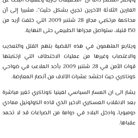
وأوضح المصدر ذاته أن “التحقيقات جارية وعمليات البحث عن
الفارين الثلاثة الآخرين تجري بشكل حثيث”، مشيرا إلى أن
محاكمة مرتكبي مجازر 28 شتنبر 2009 التي خلفت أزيد من
150 قتيلا، ستواصل مجراها الطبيعي حتى النهاية.
ويتابع المتهمون في هذه القضية بتهم القتل والتعذيب
والاغتصاب وغيرها من عمليات الاختطاف التي ارتكبتها
قوات الأمن في 28 شتنبر 2009 بأحد الملاعب في ضواحي
كوناكري حيث احتشد عشرات الآلاف من أنصار المعارضة.
يشار الى ان المسار السياسي لغينيا كوناكري تغير مباشرة
بعد الانقلاب العسكري الاخير الذي قاده الكولونيل ممادي
دومبويا، وادخل البلاد في دوامة من الصراعات قد لا تحمد
عقباها.