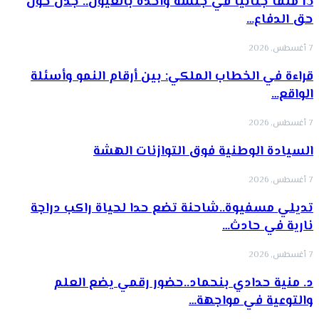
13 ملفا جنائيا في جلسة واحدة بالعيون.. جدل حول
حق الدفاع…
7 أغسطس, 2026
قراءة في الخطاب الملكي: بين أرقام النمو وأسئلة
الواقع…
7 أغسطس, 2026
السيادة الوطنية فوق التوازنات الهشة
7 أغسطس, 2026
تديلي مسفيوة..شاحنة تضع حدا لحياة راكب دراجة
نارية في حادث…
7 أغسطس, 2026
د. منية حدادي بنحماد..حضور رقمي يضع العلم
والتوعية في مواجهة…