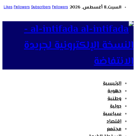
السبت,8 أغسطس, 2026
Followers
Subscribers
Followers
Likes
al-intifada -
النسخة الإلكترونية لجريدة
الانتفاضة
الرئيسية
جهوية
وطنية
دولية
سياسية
اقتصاد
مجتمع