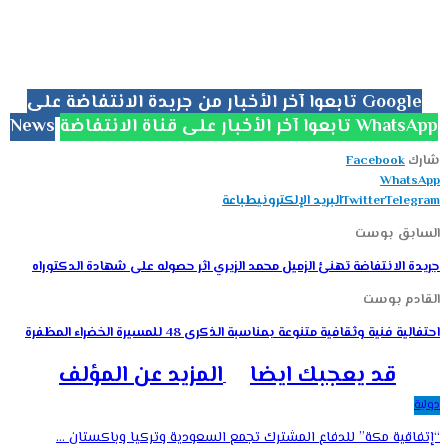
تابعوا آخر الأخبار من جريدة الانتفاضة على Google
تابعوا آخر الأخبار على قناة الانتفاضة WhatsApp
News
شارك
Facebook
WhatsApp
Telegram
Twitter
البريد الإلكتروني
طباعة
السابق بوست
جريدة الانتفاضة تهنئ الزميل محمد الزيري اثر حصوله على شهادة الدكتوراه
القادم بوست
احتفالية فنية وثقافية متنوعة بمناسبة الذكرى 48 للمسيرة الخضراء المظفرة
قد يعجبك ايضا
المزيد عن المؤلف
دولية
“إتفاقية مكة” للدفاع المشترك تجمع السعودية وتركيا وباكستان …