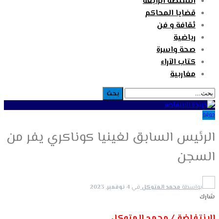
السلطة الرابعة
قضايا المحاكم
ثقافة و فن
رياضية
صحة واسرة
كتاب الآراء
مغاربية
دولية
الرئيس السابق لغينيا كوناكري يفر من
السجن
بواسطة
محمد المتوكل
في
4 نوفمبر, 2023
شارك
الانتفاضة / محمد المتوكل