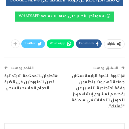
تابعوا آخر الأخبار من جريدة الانتفاضة على GOOGLE NEWS
تابعوا آخر الأخبار على قناة الانتفاضة WHATSAPP
Twitter
WhatsApp
Facebook
شارك
السابق بوست
القادم بوست
#زاكورة..للمرة الرابعة سكان
#تطوان..المحكمة الابتدائية
جماعة تمكروت ينظمون
تدين المتورطين في قضية
وقفة احتجاجية للتعبير عن
الدجاج الفاسد بالسجن.
رفضهم لمشروع إنشاء مركز
لتحويل النفايات في منطقة
“تمتيك”.