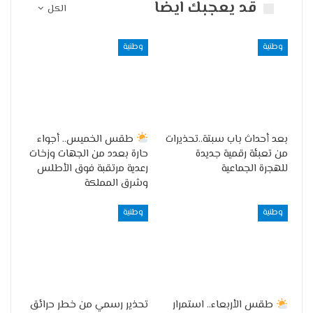
قد يعجبك ايضا
الكل
وطنية
وطنية
بعد أحداث باب سبتة..تحذيرات
طقس الخميس.. أجواء
من تعبئة رقمية جديدة
حارة بعدد من الجهات وزخات
للهجرة الجماعية
رعدية مرتقبة فوق الأطلس
وشرق المملكة
وطنية
وطنية
طقس الأربعاء.. استمرار
تحذير رسمي من خطر حرائق