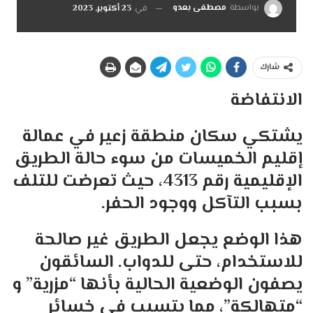
بواسطة
مصطفى بعدو
في
23 أكتوبر, 2023
شارك
الانتفاضة
يشتكي سكان منطقة زعير في عمالة
إقليم الخميسات من سوء حالة الطريق
الإقليمية رقم 4313، حيث تعرضت للتلف
بسبب التآكل ووجود الحفر.
هذا الوضع يجعل الطريق غير صالحة
للاستخدام، حتى للدواب. السائقون
يصفون الوضعية الحالية بأنها “مزرية” و
“متهالكة”، مما يتسبب في خسائر