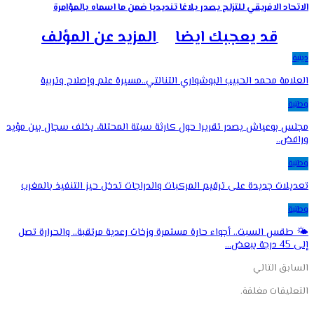
الاتحاد الافريقي للتزلج يصدر بلاغا تنديديا ضمن ما اسماه بالمؤامرة
قد يعجبك ايضا
المزيد عن المؤلف
دينية
العلامة محمد الحبيب البوشواري التنالتي..مسيرة علم وإصلاح وتربية
وطنية
مجلس بوعياش يصدر تقريرا حول كارثة سبتة المحتلة، يخلف سجال بين مؤيد
ورافض..
وطنية
تعديلات جديدة على ترقيم المركبات والدراجات تدخل حيز التنفيذ بالمغرب
وطنية
🌤️ طقس السبت.. أجواء حارة مستمرة وزخات رعدية مرتقبة.. والحرارة تصل
إلى 45 درجة ببعض…
السابق
التالي
التعليقات مغلقة.