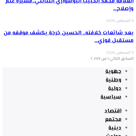
العلامة محمد الحبيب البوشواري التنالتي..مسيرة علم
وإصلاح…
9 أغسطس, 2026
بعد شائعات خلافته.. الحسين خرجة يكشف موقفه من
مستقبل فوزي…
9 أغسطس, 2026
السابق
التالي
1 من 7٬299
جهوية
وطنية
دولية
سياسية
اقتصاد
مجتمع
دينية