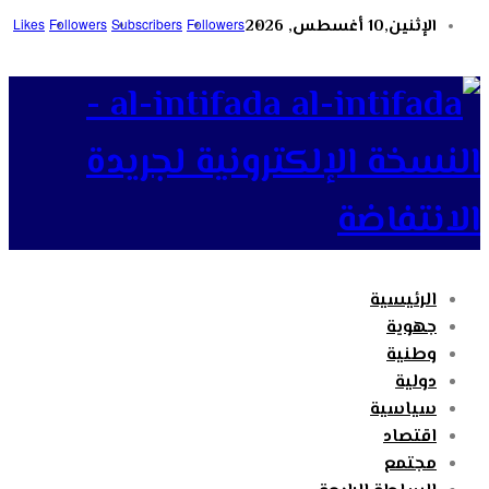
الإثنين,10 أغسطس, 2026
Followers
Subscribers
Followers
Likes
al-intifada -
النسخة الإلكترونية لجريدة
الانتفاضة
الرئيسية
جهوية
وطنية
دولية
سياسية
اقتصاد
مجتمع