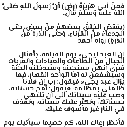
فعنْ أَبي هرَيرَةَ (رض) أَنَّ رَسولَ اللهِ صَلىَّ
اللهُ عليهِ وَسلمَ قالَ:
(يقتصّ الخلقُ بعضهمْ منْ بعضٍ، حتى
الجدعاءُ منْ القرْناءِ، وَحتى الذرةُ منْ
الذرةِ) رواه أحمد
إن العبد ليجيء يوم القيامة، بأمثال
الجبال من الطاعات والعبادات والقربات،
فيرى أنهن سينجينه وسيدخلنه الجنة
وسيشفعن له اما الواحد القهار، فما
يزال عبد يجيء فيقول: رب إن فلاناً
ظلمني بمظلمة، فيقول: أمح حسناته،
وصب عليه سيئاتك الى ان تنتهي
حسناتك، وتكثر عليك سيئاته، وتقذف
في النار غير مأسوف عليك.
فأنظر رعاك الله، كم خصيما سيأتيك يوم