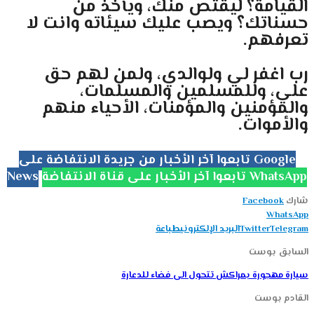
القيامة؟ ليقتص منك، ويأخذ من
حسناتك؟ ويصب عليك سيئاته وانت لا
تعرفهم.
رب اغفر لي ولوالدي، ولمن لهم حق
علي، وللمسلمين والمسلمات،
والمؤمنين والمؤمنات، اﻷحياء منهم
واﻷموات.
تابعوا آخر الأخبار من جريدة الانتفاضة على Google
تابعوا آخر الأخبار على قناة الانتفاضة WhatsApp
News
شارك
Facebook
WhatsApp
Telegram
Twitter
البريد الإلكتروني
طباعة
السابق بوست
سيارة مهجورة بمراكش تتحول الى فضاء للدعارة
القادم بوست