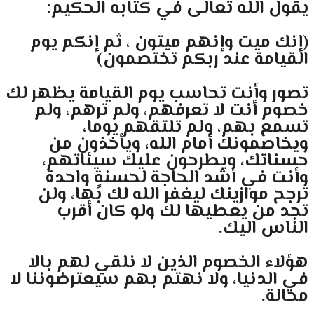
يقول الله تعالى في كتابه الحكيم:
(إنك ميت وإنهم ميتون ، ثم إنكم يوم
القيامة عند ربكم تختصمون)
تصور وأنت تحاسب يوم القيامة يظهر لك
خصوم أنت لا تعرفهم، ولم ترهم، ولم
تسمع بهم، ولم تلتقهم يوما،
ويخاصمونك أمام الله، ويأخذون من
حسناتك، ويطرحون عليك سيئاتهم،
وأنت في أشد الحاجة لحسنةٍ واحدة
ترجح موازينك ليغفر الله لك بها، ولن
تجد من يعطيها لك ولو كان أقرب
الناس اليك.
هؤلاء الخصوم الذين لا نلقي لهم بالا
في الدنيا، ولا نهتم بهم سيعترضوننا لا
محالة.