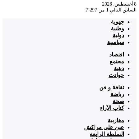
8 أغسطس, 2026
السابق
التالي
1 من 7٬297
جهوية
وطنية
دولية
سياسية
اقتصاد
مجتمع
دينية
حوادث
ثقافة و فن
رياضة
صحة
كتاب الآراء
مغاربية
عين على مراكش
السلطة الرابعة