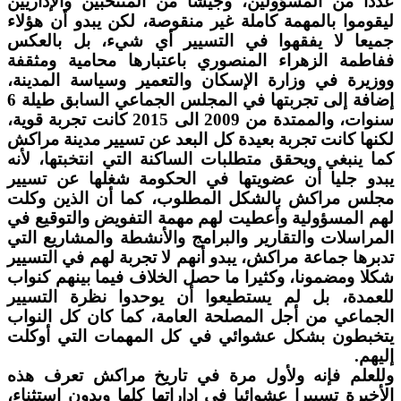
عددا من المسؤولين، وجيشا من المنتخبين والإداريين
ليقوموا بالمهمة كاملة غير منقوصة، لكن يبدو أن هؤلاء
جميعا لا يفقهوا في التسيير أي شيء، بل بالعكس
ففاطمة الزهراء المنصوري باعتبارها محامية ومثقفة
ووزيرة في وزارة الإسكان والتعمير وسياسة المدينة،
إضافة إلى تجربتها في المجلس الجماعي السابق طيلة 6
سنوات، والممتدة من 2009 الى 2015 كانت تجربة قوية،
لكنها كانت تجربة بعيدة كل البعد عن تسيير مدينة مراكش
كما ينبغي ويحقق متطلبات الساكنة التي انتخبتها، لأنه
يبدو جليا أن عضويتها في الحكومة شغلها عن تسيير
مجلس مراكش بالشكل المطلوب، كما أن الذين وكلت
لهم المسؤولية وأعطيت لهم مهمة التفويض والتوقيع في
المراسلات والتقارير والبرامج والأنشطة والمشاريع التي
تدبرها جماعة مراكش، يبدو أنهم لا تجربة لهم في التسيير
شكلا ومضمونا، وكثيرا ما حصل الخلاف فيما بينهم كنواب
للعمدة، بل لم يستطيعوا أن يوحدوا نظرة التسيير
الجماعي من أجل المصلحة العامة، كما كان كل النواب
يتخبطون بشكل عشوائي في كل المهمات التي أوكلت
إليهم.
وللعلم فإنه ولأول مرة في تاريخ مراكش تعرف هذه
الأخيرة تسييرا عشوائيا في إداراتها كلها وبدون استثناء،