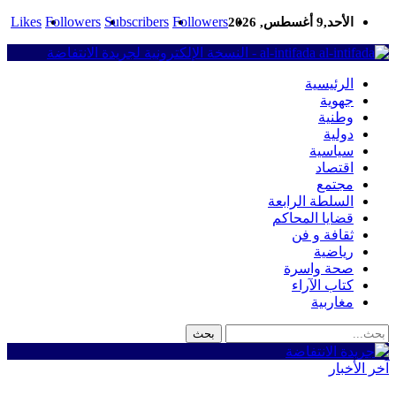
Likes
Followers
Subscribers
Followers
الأحد,9 أغسطس, 2026
al-intifada - النسخة الإلكترونية لجريدة الانتفاضة
الرئيسية
جهوية
وطنية
دولية
سياسية
اقتصاد
مجتمع
السلطة الرابعة
قضايا المحاكم
ثقافة و فن
رياضية
صحة واسرة
كتاب الآراء
مغاربية
آخر الأخبار