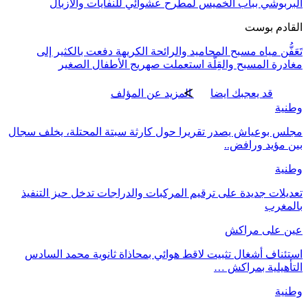
البربوشي بباب الخميس لمطرح عشوائي للنفايات والأزبال
القادم بوست
تَعَفُّن مياه مسبح المحاميد والرائحة الكريهة دفعت بالكثير إلى
مغادرة المسبح والقِلَّة استعملت صهريج الأطفال الصغير
قد يعجبك ايضا
المزيد عن المؤلف
وطنية
مجلس بوعياش يصدر تقريرا حول كارثة سبتة المحتلة، يخلف سجال
بين مؤيد ورافض..
وطنية
تعديلات جديدة على ترقيم المركبات والدراجات تدخل حيز التنفيذ
بالمغرب
عين على مراكش
استئناف أشغال تثبيت لاقط هوائي بمحاذاة ثانوية محمد السادس
التأهيلية بمراكش …
وطنية