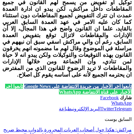
توكيل أو تفويض من يسمح لهم القانون في جميع
المقاطعات داخل مراكش، لكن يبدو ان ادارة العمدة
عمدت ان تترك التفويض لجميع المقاطعات دون استثناء
كما كان عليه الامر في عهد العمدة السابق العربي
بالقايد، علما ان القانون واضح في هذا المجال، إلا أن
الإدارات والمقاطعات لاتزال توقع بتفويض العمدة
السابق، رغم أن والي مراكش اسفي سبق ان نبههم في
مراسلة في الموضوع وقال لهم ما مضمونه انهم يخرقون
القانون بهذه التوقيعات والتوكيلات ولكن يبدو انه لا حياة
لمن تنادي، وأن الجماعة ومن خلالها الإدارات
والمقاطعات لا تريد الرضوخ للقانون الذي من المفترض
ان يحترمه الجميع لأنه على أساسه يقوم كل اصلاح.
تابعوا آخر الأخبار من جريدة الانتفاضة على Google News
تابعوا آخر
الأخبار على قناة الانتفاضة WhatsApp
شارك
Facebook
WhatsApp
Telegram
Twitter
البريد الإلكتروني
طباعة
السابق بوست
مراكش: هكذا حول أصحاب العربات المجرورة بالدواب محيط ضريح