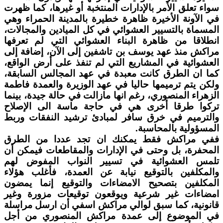
سواء تعلق الأمر بالإدارات المنتخبة أو غيرها، كما ظهرت
في الآونة الأخيرة ظاهرة خطيرة بالمدينة الحمراء وهي
المسماة بالتسيير العشوائي في كل الميادين والمجالات،
انطلاقا من ظاهرة البناء العشوائي التي لم تعرفها
مراكش منذ عهد يوسف بن تاشفين إلى الآن، إضافة إلى
العشوائية في المشاريع التي لم تنفذ على أرض الواقع،
كما ان الطرق كانت معبدة في عهد المجالس السابقة،
ولكن يتم ترميمها حاليا في عهد الوزيرة والعمدة فاطمة
الزهراء المنصوري، رغم انها مازالت في حالة جيدة، بينما
تركوا طرقا أخرى هي في حاجة ماسة الى الإصلاح
والترميم في خرق سافر لمبادئ ترشيد النفقات وربط
المسؤولية بالمحاسبة.
ففي مراكش فقط يمكنك ان تجد عددا من الطرق
المحفرة، بل وحتى في الإدارات والمقاطعات فيمكن أن
تلمس العشوائية في تسيير النواب المفوض لهم
والمكلفين بالتوقيع نيابة عن العمدة، فأغلب هؤلاء
المكلفين بتصحيح الامضاءات والتوقيع إنما يمضون
امضاءات غير شرعية ويوقعون توقيعات مزورة وغير
قانونية، كما سبق لوالي مراكش اسفي أن ارسل مراسلة
في الموضوع إلى عمدة مراكش المنصوري من أجل