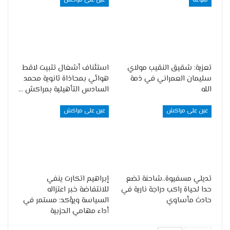
منوعة
عين على مراكش
تعزية: شقيق النقيب مولاي
استئناف أشغال تثبيت لاقط
سليمان العمراني في ذمة
هوائي بمحاذاة ثانوية محمد
الله
السادس التأهيلية بمراكش …
عين على مراكش
عين على مراكش
تديلي مسفيوة..شاحنة تضع
إبراهيم اتكارت ينفي
حدا لحياة راكب دراجة نارية في
للانتفاضة خبر اعتزاله
حادث مأساوي
السياسة ويؤكد: مستمر في
أداء مهامي الحزبية