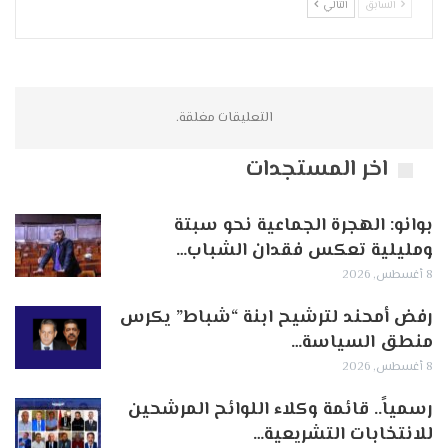
السابق
التالي
التعليقات مغلقة.
اخر المستجدات
بوانو: الهجرة الجماعية نحو سبتة
ومليلية تعكس فقدان الشباب…
8 أغسطس, 2026
رفض أمحند لترشيح ابنة “شباط” يكرس
منطق السياسة…
8 أغسطس, 2026
رسمياً.. قائمة وكلاء اللوائح المرشحين
للانتخابات التشريعية…