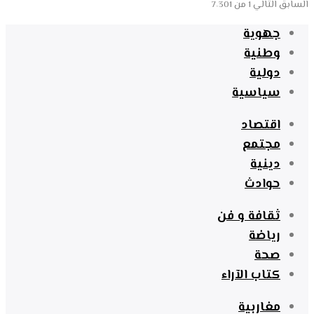
السابق
التالي
1 من 7٬301
جهوية
وطنية
دولية
سياسية
اقتصاد
مجتمع
دينية
حوادث
ثقافة و فن
رياضة
صحة
كتاب الآراء
مغاربية