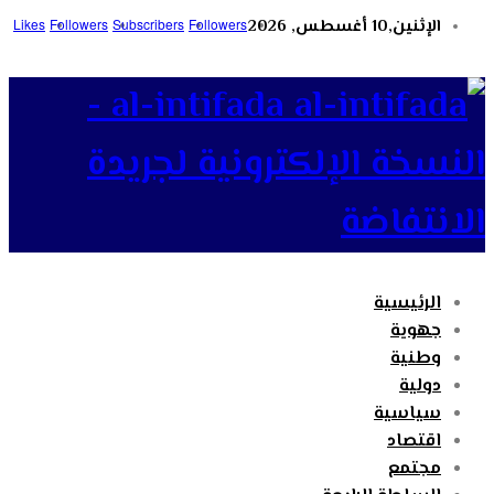
الإثنين,10 أغسطس, 2026
Followers
Subscribers
Followers
Likes
al-intifada -
النسخة الإلكترونية لجريدة
الانتفاضة
الرئيسية
جهوية
وطنية
دولية
سياسية
اقتصاد
مجتمع