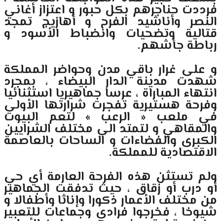
فرددت حناجرهم بكل حبور و اعتزاز أغاني
النصر وأناشيد الفرح و أهازيج تمجد
قتالية وتضحيات وانضباط الأسود و
رباطة جأشهم.
و على غرار باقي مدن وحواضر المملكة
شهدت مدينة الدار البيضاء ، بمجرد
انتهاء المباراة ، عرسا جماهيريا استثنائيا
وفرحة هستيرية تفجرت شرارتها الأولى
في ملعب « الرعب » لتعم البيوت
والمقاهي و لتمتد الى مختلف الشرايين
الكبرى والفضاءات و الساحات بالعاصمة
الاقتصادية للمملكة.
ولم تستثن هذه الفرحة العارمة أي حي
أو درب أو زقاق ، حيث تدفقت الجماهير
من مختلف الأعمار ذكورا وإناثا وأطفالا و
شيوخا ، فخرجوا فرادى وجماعات للتعبير