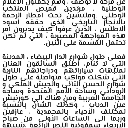
عن فرحة لا توصف ، وهم يحملون الأعلام
الوطنية ، مرتدين قميص المنتخب
الوطني ،ومنتشين تحت امطار الرحمة
بالانجاز التاريخي الذي حققه أسود
الاطلس ، الذين عرفوا كيف يدبرون أمر
هذه المواجهة المصيرية ، التي لم تكن
تحتمل القسمة على اثنين.
فعلى طول شوارع الدار البيضاء ، المدينة
التي لا تنام، أطلق السائقون العنان
لمنبهات سياراتهم ودراجاتهم النارية
التي شكلت مواكب متواصلة على طول
شوارع الحسن الثاني والجيش الملكي و
الروداني وساحة الأمم المتحدة وساحة
الجامعة العربية ومن هناك الى كورنيش
عين الدياب ، وكذلك الشأن بالنسبة
لمختلف الأحياء بالمحمدية ، عازفين
وربما الى الساعات الأولى من صباح
الأربعاء سمفونية النصر الرائعة ،شبيهة