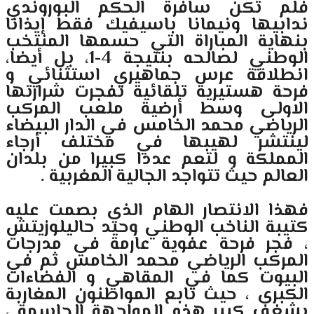
فلم تكن سافرة الحكم البوروندي
ندابيها ونيمانا باسيفيك فقط إيذانا
بنهاية المباراة التي حسمها المنتخب
الوطني لصالحه بنتيجة 4-1، بل أيضا،
انطلاقة عرس جماهيري استثنائي و
فرحة هستيرية تلقائية تفجرت شرارتها
الاولى وسط أرضية ملعب المركب
الرياضي محمد الخامس في الدار البيضاء
لينتشر لهيبها في مختلف أرجاء
المملكة و لتعم عددا كبيرا من بلدان
العالم حيث تتواجد الجالية المغربية .
فهذا الانتصار الهام الذي بصمت عليه
كتيبة الناخب الوطني وحيد حاليلوزيتش
، فجر فرحة عفوية عارمة في مدرجات
المركب الرياضي محمد الخامس ثم في
البيوت كما في المقاهي و الفضاءات
الكبرى ، حيث تابع المواطنون المغاربة
بشغف كبير هذه المواجهة الحاسمة ،