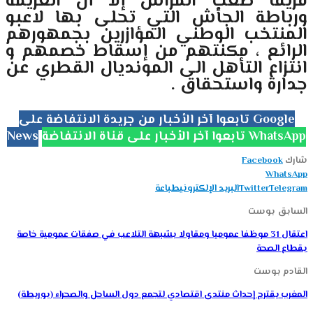
فريقا صعب المراس إلا أن العزيمة
ورباطة الجأش التي تحلى بها لاعبو
المنتخب الوطني المؤازرين بجمهورهم
الرائع ، مكنتهم من إسقاط خصمهم و
انتزاع التأهل الى المونديال القطري عن
جدارة واستحقاق .
تابعوا آخر الأخبار من جريدة الانتفاضة على Google
تابعوا آخر الأخبار على قناة الانتفاضة WhatsApp
News
شارك
Facebook
WhatsApp
Telegram
Twitter
البريد الإلكتروني
طباعة
السابق بوست
اعتقال 31 موظفا عموميا ومقاولا بشبهة التلاعب في صفقات عمومية خاصة
بقطاع الصحة
القادم بوست
المغرب يقترح إحداث منتدى اقتصادي لتجمع دول الساحل والصحراء (بوريطة)