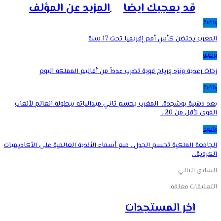
قد يعجبك ايضا
المزيد عن المؤلف
رياضية
المغرب يحتضن كأس أمم إفريقيا تحت 17 سنة
وطنية
زخات رعدية وبَرَد ورياح قوية تضرب عدداً من أقاليم المملكة اليوم
رياضية
بعد ذهبية بوشجدة.. المغرب يحسم ثاني ميدالياته ببطولة العالم لألعاب
القوى لأقل من 20…
رياضية
الجامعة الملكية تحسم الجدل.. منع أسماء الأندية العالمية على الأكاديميات
الكروية…
السابق
التالي
التعليقات مغلقة.
اخر المستجدات