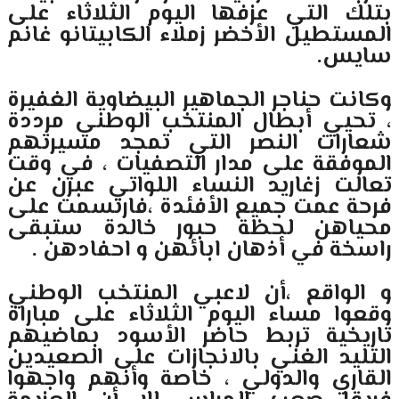
بتلك التي عزفها اليوم الثلاثاء على
المستطيل الأخضر زملاء الكابيتانو غانم
سايس.
وكانت حناجر الجماهير البيضاوية الغفيرة
، تحيي أبطال المنتخب الوطني مرددة
شعارات النصر التي تمجد مسيرتهم
الموفقة على مدار التصفيات ، في وقت
تعالت زغاريد النساء اللواتي عبرن عن
فرحة عمت جميع الأفئدة ،فارتسمت على
محياهن لحظة حبور خالدة ستبقى
راسخة في أذهان ابائهن و احفادهن .
و الواقع ،أن لاعبي المنتخب الوطني
وقعوا مساء اليوم الثلاثاء على مباراة
تاريخية تربط حاضر الأسود بماضيهم
التليد الغني بالانجازات على الصعيدين
القاري والدولي ، خاصة وأنهم واجهوا