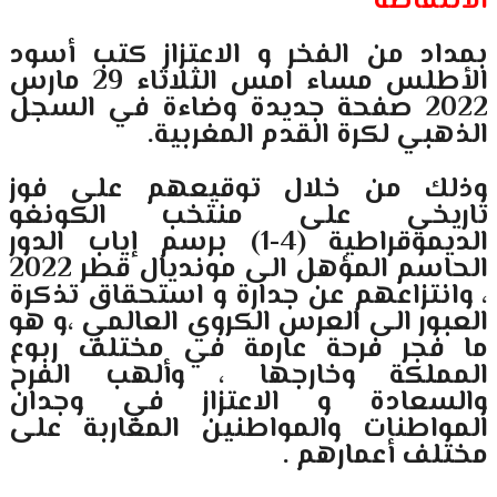
الانتفاضة
بمداد من الفخر و الاعتزاز كتب أسود
الأطلس مساء امس الثلاثاء 29 مارس
2022 صفحة جديدة وضاءة في السجل
الذهبي لكرة القدم المغربية.
وذلك من خلال توقيعهم على فوز
تاريخي على منتخب الكونغو
الديموقراطية (4-1) برسم إياب الدور
الحاسم المؤهل الى مونديال قطر 2022
، وانتزاعهم عن جدارة و استحقاق تذكرة
العبور الى العرس الكروي العالمي ،و هو
ما فجر فرحة عارمة في مختلف ربوع
المملكة وخارجها ، وألهب الفرح
والسعادة و الاعتزاز في وجدان
المواطنات والمواطنين المغاربة على
مختلف أعمارهم .