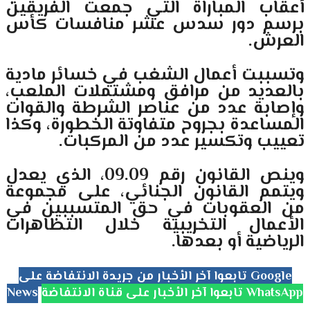
أعقاب المباراة التي جمعت الفريقين
برسم دور سدس عشر منافسات كأس
العرش.
وتسببت أعمال الشغب في خسائر مادية
بالعديد من مرافق ومشتملات الملعب،
وإصابة عدد من عناصر الشرطة والقوات
المساعدة بجروح متفاوتة الخطورة، وكذا
تعييب وتكسير عدد من المركبات.
وينص القانون رقم 09.09، الذي يعدل
ويتمم القانون الجنائي، على مجموعة
من العقوبات في حق المتسببين في
الأعمال التخريبية خلال التظاهرات
الرياضية أو بعدها.
تابعوا آخر الأخبار من جريدة الانتفاضة على Google
تابعوا آخر الأخبار على قناة الانتفاضة WhatsApp
News