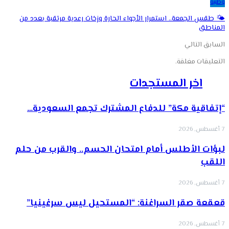
وطنية
🌤️ طقس الجمعة.. استمرار الأجواء الحارة وزخات رعدية مرتقبة بعدد من
المناطق
السابق
التالي
التعليقات مغلقة.
اخر المستجدات
“إتفاقية مكة” للدفاع المشترك تجمع السعودية…
7 أغسطس, 2026
لبؤات الأطلس أمام امتحان الحسم.. والقرب من حلم
اللقب
7 أغسطس, 2026
قعقعة صقر السراغنة: “المستحيل ليس سرغينيا”
7 أغسطس, 2026