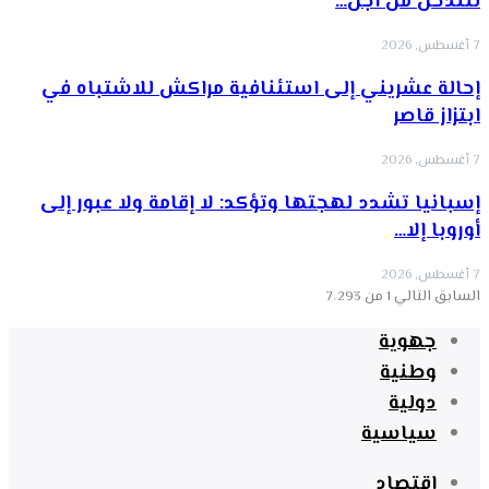
للتدخل من أجل…
7 أغسطس, 2026
إحالة عشريني إلى استئنافية مراكش للاشتباه في
ابتزاز قاصر
7 أغسطس, 2026
إسبانيا تشدد لهجتها وتؤكد: لا إقامة ولا عبور إلى
أوروبا إلا…
7 أغسطس, 2026
السابق
التالي
1 من 7٬293
جهوية
وطنية
دولية
سياسية
اقتصاد