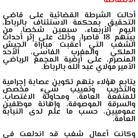
الانتفاضة
أحالت الشرطة القضائية على قاضي
التحقيق بمحكمة الاستئناف بالرباط،
اليوم الأربعاء، سبعين شخصا، من
بينهم 18 قاصرا، وذلك على إثر أحداث
الشغب التي أعقبت مباراة الجيش
الملكي والمغرب الفاسي، الأحد
المنصرم، على أرضية المجمع الرياضي
الأمير مولاي عبد الله بالرباط.
يتابع هؤلاء بتهم تكوين عصابة إجرامية
والتخريب وتعييب شيء مخصص
للمنفعة العامة، ومحاولة الاغتصاب،
والسرقة الموصوفة، وإهانة موظفين
عموميين، حسب ما علم لدى النيابة
العامة.
وكانت أعمال شغب قد اندلعت في