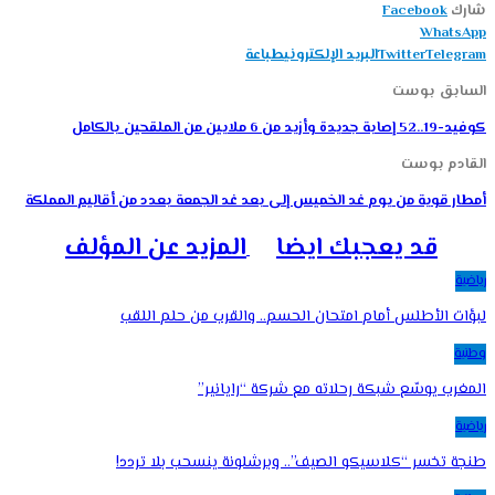
شارك
Facebook
WhatsApp
Telegram
Twitter
البريد الإلكتروني
طباعة
السابق بوست
كوفيد-19..52 إصابة جديدة وأزيد من 6 ملايين من الملقحين بالكامل
القادم بوست
أمطار قوية من يوم غد الخميس إلى بعد غد الجمعة بعدد من أقاليم المملكة
قد يعجبك ايضا
المزيد عن المؤلف
رياضية
لبؤات الأطلس أمام امتحان الحسم.. والقرب من حلم اللقب
وطنية
المغرب يوسّع شبكة رحلاته مع شركة “رايانير”
رياضية
طنجة تخسر “كلاسيكو الصيف”.. وبرشلونة ينسحب بلا تردد!