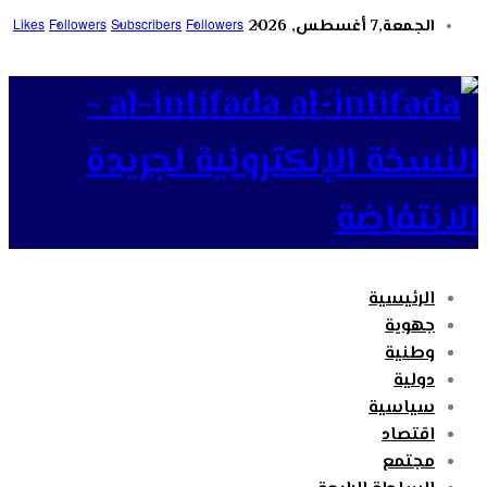
الجمعة,7 أغسطس, 2026
Followers
Subscribers
Followers
Likes
al-intifada -
النسخة الإلكترونية لجريدة
الانتفاضة
الرئيسية
جهوية
وطنية
دولية
سياسية
اقتصاد
مجتمع