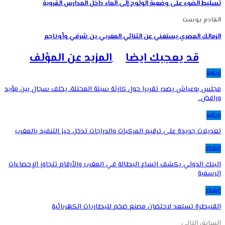
تسليط الضوء على وضعية الولوج إلى الماء داخل المدارس القروية
القادم بوست
الزمالك المصري يستغني عن الثنائي المغربي بن شرقي وأوناجم
قد يعجبك ايضا
المزيد عن المؤلف
وطنية
مجلس بوعياش يصدر تقريرا حول كارثة سبتة المحتلة، يخلف سجال بين مؤيد
ورافض..
وطنية
تعديلات جديدة على ترقيم المركبات والدراجات تدخل حيز التنفيذ بالمغرب
اقتصاد
البنك الدولي يكشف اتساع البطالة في المغرب والأرقام تتجاوز الإحصاءات
الرسمية
اقتصاد
القنيطرة تستعد لاحتضان مصنع ضخم للبطاريات الكهربائية
السابق
التالي