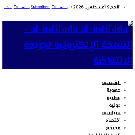
الأحد,9 أغسطس, 2026
Followers
Subscribers
Followers
Likes
al-intifada -
النسخة الإلكترونية لجريدة
الانتفاضة
الرئيسية
جهوية
وطنية
دولية
سياسية
اقتصاد
مجتمع