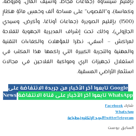
بإقليم شيشاوة (جماعات مجاط، وأسيف المال، ومزوضة،
وكماسة)، و”القصوب” على مساحة ألف وخمسِ مائةِ هكتارٍ
(1500) بإقليم الصويرة (جماعات أوناغا، وأكرض، وسيدي
الجازولي)، وذلك تحت إشراف المديرية الجهوية للفلاحة
لمراكش – أسفي، نظرا للمؤهلات والكفاءات التقنية
والمهنية والتجربة الكبيرة التي راكمها هذا المكتب في
استغلال تجهيزات الري ومواكبة الفلاحين في مجالات
استثمار الأراضي المسقية.
تابعوا آخر الأخبار من جريدة الانتفاضة على Google
تابعوا آخر الأخبار على قناة الانتفاضة WhatsApp
News
شارك
Facebook
WhatsApp
Telegram
Twitter
البريد الإلكتروني
طباعة
السابق بوست