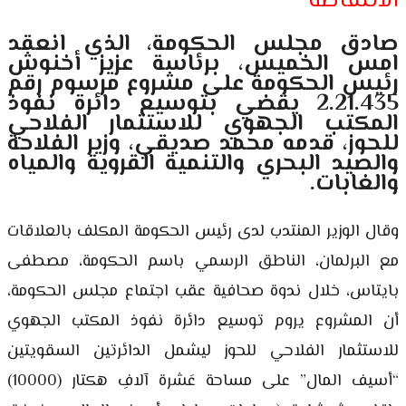
الانتفاضة
صادق مجلس الحكومة، الذي انعقد
امس الخميس، برئاسة عزيز أخنوش
رئيس الحكومة على مشروع مرسوم رقم
2.21.435 يقضي بتوسيع دائرة نفوذ
المكتب الجهوي للاستثمار الفلاحي
للحوز، قدمه محمد صديقي، وزير الفلاحة
والصيد البحري والتنمية القروية والمياه
والغابات.
وقال الوزير المنتدب لدى رئيس الحكومة المكلف بالعلاقات
مع البرلمان، الناطق الرسمي باسم الحكومة، مصطفى
بايتاس، خلال ندوة صحافية عقب اجتماع مجلس الحكومة،
أن المشروع يروم توسيع دائرة نفوذ المكتب الجهوي
للاستثمار الفلاحي للحوز ليشمل الدائرتين السقويتين
“أسيف المال” على مساحة عَشرة آلافِ هكتار (10000)