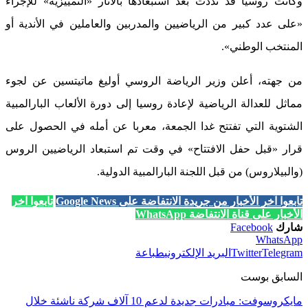
وكانت روسيا قد نددت بعد استبعادها بالآثار «التمييزية» للإجراء
«على عدد كبير من الرياضيين والمدربين والعاملين في الأندية أو
المنتخب الوطني».
من جهته، أعلن وزير الرياضة الروسي أوليغ ماتيتسين عن لجوء
مماثل للعدالة الرياضية لإعادة روسيا إلى دورة الألعاب البارالمبية
الشتوية التي تفتتح غدا الجمعة، معربا عن أمله في الحصول على
قرار «قبل حفل الافتتاح» في وقت تم استبعاد الرياضيين الروس
(والبيلاروس) من قبل اللجنة البارالمبية الدولية.
تابعوا آخر الأخبار من جريدة الانتفاضة على Google News
تابعوا آخر
الأخبار على قناة الانتفاضة WhatsApp
شارك
Facebook
WhatsApp
Telegram
Twitter
البريد الإلكتروني
طباعة
السابق بوست
مايكروسوفت: مبادرات جديدة لدعم 10 آلاف شركة ناشئة خلال