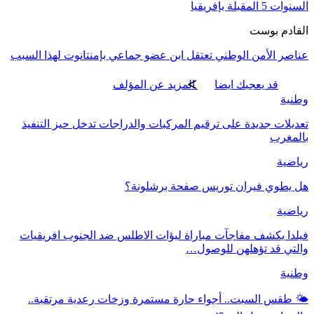
السنوات 5 المقبلة بإفريقيا
القادم بوست
عناصر الأمن الوطني تعتقل ابن عضو جماعي بإمنتانوت لهذا السبب
قد يعجبك ايضا
المزيد عن المؤلف
وطنية
تعديلات جديدة على ترقيم المركبات والدراجات تدخل حيز التنفيذ
بالمغرب
رياضية
هل يطوي فيران توريس صفحة برشلونة؟
رياضية
فيلدا يكشف مفاجآت مباراة لبؤات الاطلس ضد الجنوب افريقيات
والتي قد تؤهلهن للوصول…
وطنية
🌤️ طقس السبت.. أجواء حارة مستمرة وزخات رعدية مرتقبة..