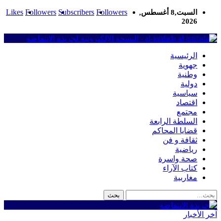
Likes
Followers
Subscribers
Followers
السبت,8 أغسطس,
2026
al-intifada - النسخة الإلكترونية لجريدة الانتفاضة
الرئيسية
جهوية
وطنية
دولية
سياسية
اقتصاد
مجتمع
السلطة الرابعة
قضايا المحاكم
ثقافة و فن
رياضية
صحة واسرة
كتاب الآراء
مغاربية
آخر الأخبار