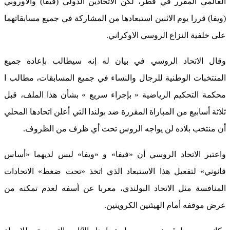
العالمي المقرر في قطر، لكن الاتحادين الدولي (فيفا) والأوروبي
(ويفا) قررا يوم الاثنين استبعادها من المشاركة في جميع مسابقاتهما
على خلفية النزاع الروسي الاوكراني.
وقال الاتحاد الروسي في بيان له إنه سيطالب بإعادة جميع
المنتخبات الوطنية للرجال والنساء في جميع المسابقات، مطالب ا
محكمة التحكيم الرياضية « بإجراء سريع » بشأن هذا الملف، قبل
ثلاثة أسابيع من المباراة المقررة ضد بولندا التي أعلن اتحادها المحلي
أن منتخب بلاده لن يواجه الروس تحت أي ظرف من الظروف.
واعتبر الاتحاد الروسي أن «فيفا» و «ويفا» ليس لديهما «أساس
قانوني» لتفعيل هذا الاستبعاد الذي اتخذ «تحت ضغط» الاتحادات
المنافسة مثل الاتحاد البولندي، معربا عن أسفه لعدم تمكنه من
عرض موقفه أمام الهيئتين الكرويتين.