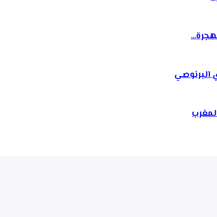
لهجرة…
 البرنوصي
لمغرب