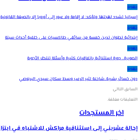
جهوية
إسبانيا تشدد لهجتها وتؤكد: لا إقامة ولا عبور إلى أوروبا إلا بالصيغة القانونية
جهوية
إبتدائية تطوان تدين خمسة من سائقي طاكسيات على خلفية أحداث سبتة
جهوية
الصويرة.. دورة استثنائية باتفاقيات كثيرة وأسئلة تنتظر الأجوبة
جهوية
دون خسائر بشرية..شاحنة تثير الرعب وسط سكان سيدي البرنوصي
السابق
التالي
التعليقات مغلقة.
اخر المستجدات
إحالة عشريني إلى استئنافية مراكش للاشتباه في ابتزاز