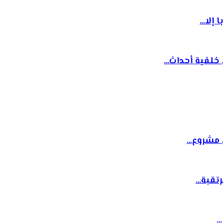
 إلا…
خلفية أحداث…
رتقبة…
…