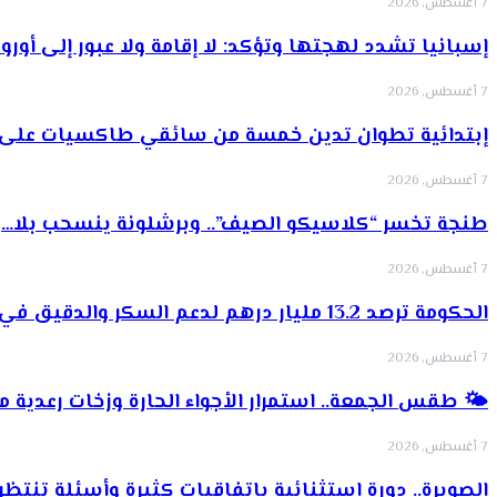
7 أغسطس, 2026
إسبانيا تشدد لهجتها وتؤكد: لا إقامة ولا عبور إلى أوروبا
7 أغسطس, 2026
إبتدائية تطوان تدين خمسة من سائقي طاكسيات على 
7 أغسطس, 2026
طنجة تخسر “كلاسيكو الصيف”.. وبرشلونة ينسحب بلا…
7 أغسطس, 2026
الحكومة ترصد 13.2 مليار درهم لدعم السكر والدقيق في مشروع…
7 أغسطس, 2026
🌤️ طقس الجمعة.. استمرار الأجواء الحارة وزخات رعدية م
7 أغسطس, 2026
الصويرة.. دورة استثنائية باتفاقيات كثيرة وأسئلة تنتظر