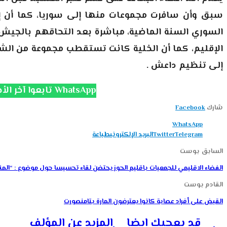
سبق وأن سافرت مجموعات منها إلى سوريا، كما أن إ
السوري السنة الماضية، مباشرة بعد التحاقهم بالجيش 
الإقليم، كما أن الخلية كانت تستقطب مجموعة من الشب
إلى تنظيم داعش .
تابعوا آخر الأخبار على قناة الانتفاضة WhatsApp
شارك
Facebook
WhatsApp
Telegram
Twitter
البريد الإلكتروني
طباعة
السابق بوست
الفضاء الاقليمي للجمعيات باقليم الحوز يحتضن لقاء تحسيسا حول موضوع : “ال
القادم بوست
القبض على أفراد عصابة كانوا يعترضون المارة بتامنصورت
قد يعجبك ايضا
المزيد عن المؤلف