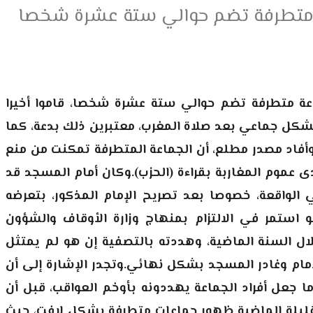
اعة متطرفة تضم حوالي ستة عشرة شخصا
ماعة متطرفة تضم حوالي ستة عشرة شخصا، قاموا أخيرا
بشكل جماعي بعد صلاة المغرب، معتبرين ذلك بدعة، كما
أفاد مصدر مطلع، أن الجماعة المتطرفة تمكنت من منع
 عموم المغاربة بقراءة (الحزب).وكان أمام المسجد قد
الواقعة، خصوصا بعد تصريح الإمام المذكور، بتعرضه
 استمر في الالتزام بمنهاج وزارة الأوقاف والشؤون
ال السنة الماضية، وهددته بالتصفية إن هو لم يمتثل
إمام وغادر المسجد بشكل نهائي.وتجدر الإشارة إلى أن
ا جعل أفراد الجماعة يهددونه بأوخم العواقب، قبل أن
لقليلة الماضية ظهور جماعات متطرفة بشكل لافت، حيث