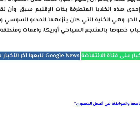
حدى هذه الخلايا المتطرفة بذات الإقليم سبق وأن ل
الحر، وهي الخلية التي كان ينزعهما المدعو السوسي و
اب خصوصا بالمنتجع السياحي أوريكا، واغمات ومنطقة 
تابعوا آخر الأخبار من جريدة الانتفاضة على Google News
مناصفة والمواطنة ﻓﻲ ﺍﻟﻌﻤﻞ الجمعوي”