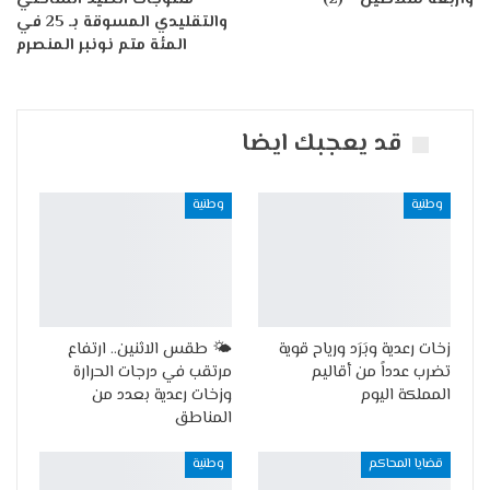
والتقليدي المسوقة بـ 25 في
المئة متم نونبر المنصرم
قد يعجبك ايضا
وطنية
وطنية
زخات رعدية وبَرَد ورياح قوية
🌤️ طقس الاثنين.. ارتفاع
تضرب عدداً من أقاليم
مرتقب في درجات الحرارة
المملكة اليوم
وزخات رعدية بعدد من
المناطق
قضايا المحاكم
وطنية