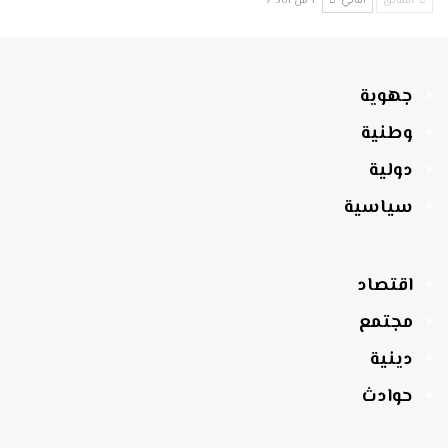
السابق
التالي
1 من 7٬301
جهوية
وطنية
دولية
سياسية
اقتصاد
مجتمع
دينية
حوادث