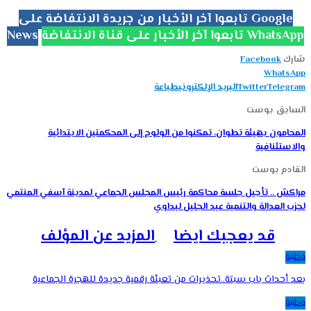
تابعوا آخر الأخبار من جريدة الانتفاضة على Google
تابعوا آخر الأخبار على قناة الانتفاضة WhatsApp
News
شارك
Facebook
WhatsApp
Telegram
Twitter
البريد الإلكتروني
طباعة
السابق بوست
المحامون بهيئة تطوان، تمكنوا من الولوج إلى المحكمتين الابتدائية
والاستئنافية
القادم بوست
مراكش .. تأجيل جلسة محاكمة رئيس المجلس الجماعي لمدينة آسفي المنتمي
لحزب العدالة والتنمية عبد الجليل لبداوي
قد يعجبك ايضا
المزيد عن المؤلف
وطنية
بعد أحداث باب سبتة..تحذيرات من تعبئة رقمية جديدة للهجرة الجماعية
وطنية