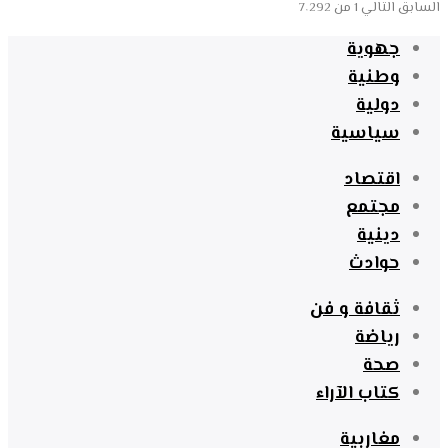
السابق
التالي
1 من 7٬292
جهوية
وطنية
دولية
سياسية
اقتصاد
مجتمع
دينية
حوادث
ثقافة و فن
رياضة
صحة
كتاب الآراء
مغاربية