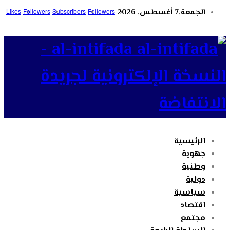
الجمعة,7 أغسطس, 2026
Followers
Subscribers
Followers
Likes
al-intifada -
النسخة الإلكترونية لجريدة
الانتفاضة
الرئيسية
جهوية
وطنية
دولية
سياسية
اقتصاد
مجتمع