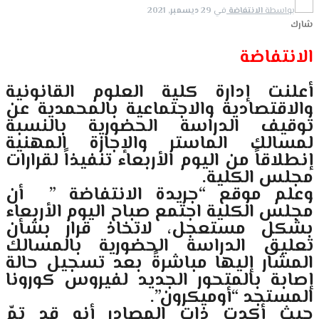
بواسطة
الانتفاضة
في
29 ديسمبر, 2021
شارك
الانتفاضة
أعلنت إدارة كلية العلوم القانونية
والاقتصادية والاجتماعية بالمحمدية عن
توقيف الدراسة الحضورية بالنسبة
لمسالك الماستر والإجازة المهنية
إنطلاقاً من اليوم الأربعاء تنفيذاً لقرارات
مجلس الكلية.
وعلم موقع “جريدة الانتفاضة ” أن
مجلس الكلية اجتمع صباح اليوم الأربعاء
بشكل مستعجل، لاتخاذ قرار بشأن
تعليق الدراسة الحضورية بالمسالك
المشار إليها مباشرةً بعد تسجيل حالة
إصابة بالمتحور الجديد لفيروس كورونا
المستجد “أوميكرون”.
حيث أكدت ذات المصادر أنه قد تمّ