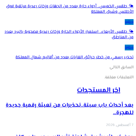
🌤️ طقس الخميس.. أجواء حارة بعدد من الجهات وزخات رعدية مرتقبة فوق
الأطلس وشرق المملكة
وطنية
🌤️ طقس الأربعاء.. استمرار الأجواء الحارة وزخات رعدية مصحوبة بالبرد بعدد
من المناطق
وطنية
تحذير رسمي من خطر حرائق الغابات بعدد من أقاليم شمال المملكة
السابق
التالي
التعليقات مغلقة.
اخر المستجدات
بعد أحداث باب سبتة..تحذيرات من تعبئة رقمية جديدة
للهجرة…
7 أغسطس, 2026