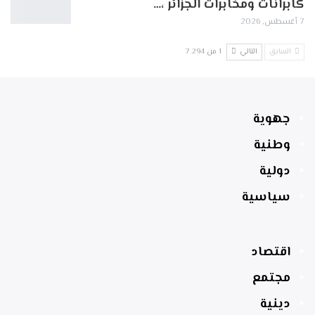
كابرانات ومخابرات الجزائر ،…
7 أغسطس, 2026
السابق
التالي
1 من 7٬294
جهوية
وطنية
دولية
سياسية
اقتصاد
مجتمع
دينية