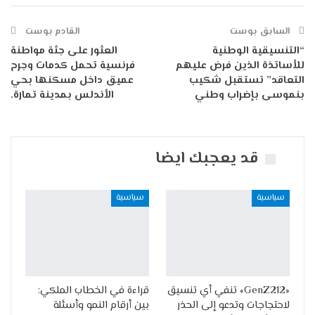
Telegram
البريد الإلكتروني
طباعة
السابق بوست
القادم بوست
“التنسيقية الوطنية
العثور على جثة مواطنة
للأساتذة الذين فرض عليهم
فرنسية تحمل كدمات وجرح
التعاقد” تستقبل شكيب
عميق داخل مسكنها بحي
بنموسى بإضراب وطني
الأندلس بمدينة تمارة.
قد يعجبك ايضا
سياسية
سياسية
«GenZ212» تنفي أي تنسيق
قراءة في الخطاب الملكي:
لاحتجاجات وتدعو إلى الحذر
بين أرقام النمو وأسئلة