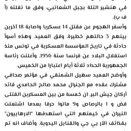
في هنشير التلة بجبل الشعانبي، وفق ما نقلته (أ
ف ب).
وأسفر الهجوم عن مقتل 14 عسكريا واصابة 18 آخرين
بينهم 3 حالتهم خطيرة، وفق العميد. وهذه أسوأ
حادثة في تاريخ المؤسسة العسكرية في تونس منذ
استقلال البلاد عن فرنسا سنة 1956. وأعلنت رئاسة
الجمهورية الحداد ثلاثة أيام اعتبارا من الخميس.
وأوضح العميد سهيل الشمنقي في مؤتمر صحافي
مشترك عقده مع الجنرال محمد صالح الحامدي قائد
أركان جيش البر, ان خمسة من بين العسكرين القتلى
قض و ا بالرصاص و9 ماتوا حرقا بعدما اشتعلت
النيران في خيمتهم التي استهدفها “الارهابيون”
بقذائف الآر بي جي والقنابل اليدوية. وأضاف انه تم