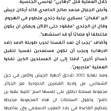
خلال العملية قتل “ارهابي” تونسي الجنسية.
وأعلن الجنرال محمد صالح الحامدي قائد أركان جيش
البر “فقدان” عسكري برتبة جندي متطوع في الهجوم.
وقال ان الجندي “مفقود حتى الآBن ويمكن ان يكون
مختطفا أو مصابًا أو قد استشهد”.
وأضاف “يجب أن نعد أنفسنا لحرب طويلة الامد (ضد
الارهاب) ويجب أن نكون مستعدين نفسيا لتقبل
خسائر أخرى” لافتا إلى ان المسلحين الذين نفذوا
العملية “متدربون”.
ومنذ نهاية 2012 تلاحق أجهزة الجيش والأمن في جبل
الشعانبي من ولاية القصرين الحدودية مع الجزائر,
مجموعة مسلحة تطلق على نفسها اسم “كتيبة عقبة بن
نافع”. وتقول السلطات ان هذه المجموعة مرتبطة
بتنظيم القاعدة في بلاد المغرب الاسلامي وإن عناصرها