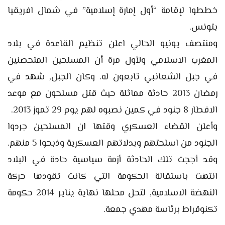
خططوا لإقامة “أول إمارة إسلامية” في شمال افريقيا
بتونس.
ومنتصف يونيو الحالي اعلن تنظيم القاعدة في بلاد
المغرب الاسلامي ولأول مرة أن المسلحين المتحصنين
في جبل الشعانبي تابعون له. وكان الجبل, شهد في
رمضان 2013 حادثة مماثلة حيث قتل مسلحون مع موعد
الافطار 8 جنود في كمين نصبوه لهم يوم 29 تموز 2013.
وأعلن القضاء العسكري وقتها ان المسلحين جردوا
الجنود من اسلحتهم وبدلاتهم العسكرية وذبحوا 5 منهم.
وقد أججت تلك الحادثة أزمة سياسية حادة في البلاد
انتهت باستقالة الحكومة التي كانت تقودها حركة
النهضة الاسلامية, لتحل محلها نهاية يناير 2014 حكومة
تكنوقراط برئاسة مهدي جمعة.