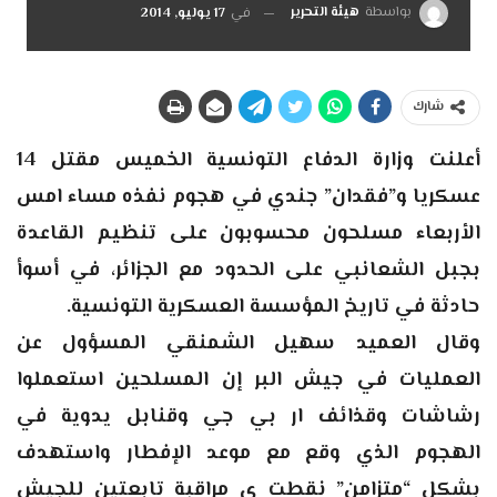
بواسطة
هيئة التحرير
في
17 يوليو, 2014
شارك
أعلنت وزارة الدفاع التونسية الخميس مقتل 14
عسكريا و”فقدان” جندي في هجوم نفذه مساء امس
الأربعاء مسلحون محسوبون على تنظيم القاعدة
بجبل الشعانبي على الحدود مع الجزائر، في أسوأ
حادثة في تاريخ المؤسسة العسكرية التونسية.
وقال العميد سهيل الشمنقي المسؤول عن
العمليات في جيش البر إن المسلحين استعملوا
رشاشات وقذائف ار بي جي وقنابل يدوية في
الهجوم الذي وقع مع موعد الإفطار واستهدف
بشكل “متزامن” نقطت ي مراقبة تابعتين للجيش