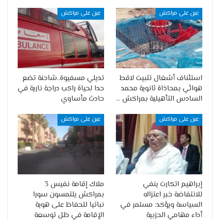
عين على مراكش
عين على مراكش
استئناف أشغال تثبيت لاقط
تديلي مسفيوة..شاحنة تضع
هوائي بمحاذاة ثانوية محمد
حدا لحياة راكب دراجة نارية في
السادس التأهيلية بمراكش …
حادث مأساوي
عين على مراكش
عين على مراكش
إبراهيم اتكارت ينفي
ملاك إقامة نفيس 3
للانتفاضة خبر اعتزاله
بمراكش يلتمسون سورا
السياسة ويؤكد: مستمر في
نباتيا للحفاظ على هوية
أداء مهامي الحزبية
الإقامة في ظل توسعة