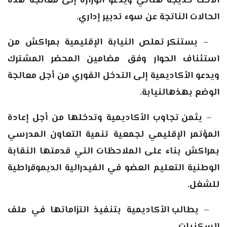
الأخت خديجة هنائي ويدعو الوزارة إلى معالجة هذه
الحالات الناتجة عن سوء تدبير إداري.
–
يستنكر تملص النيابة الإقليمية بمراكش من
استئناف الحوار وفق مضامين المحضر المشترك
ويدعو الأكاديمية إلى التدخل الفوري من أجل معالجة
الوضع بهذهالنيابة.
–
يثمن تجاوب الأكاديمية وتدخلها من أجل إعادة
المؤتمر الإقليمي لجمعية تنمية التعاون المدرسي
بمراكش بناء على الملاحظات التي قدمتها النقابة
الوطنية التعليم العضو في الفيدرالية الديموقراطية
للشغل.
–
يطالب الأكاديمية بتنفيذ التزاماتها في ملف