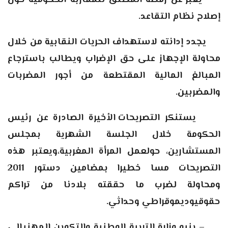
يعبر عن رفضه المطلق للمقاربة الحكومية حول
إصلاح نظام التقاعد.
يجدد إدانته لاستهداف الحريات النقابية من خلال
محاولة الإجهاز على حق الإضراب ويطالب باسترجاع
المبالغ المالية المقتطعة من أجور المضربات
والمضربين.
يستنكر
التصريحات الأخيرة الصادرة عن رئيس
الحكومة خلال الجلسة الشهرية بمجلس
المستشارين، حولعمل المرأة المغربية،ويعتبر هذه
التصريحات مسا خطيرا بمضامين دستور 2011
ومحاولة لضرب ما حققته بلادنا من تراكم
حقوقيوديموقراطي وحداثي.
–
ينبه وزارة التربية الوطنية والتكوين المهنيإلى