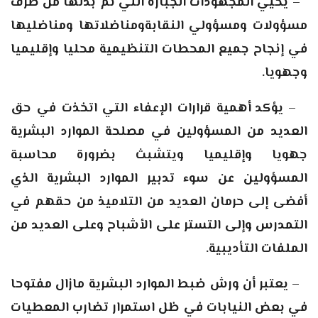
–
يحيي المجهودات الجبارة التي تم بذلها من طرف
مسؤولات ومسؤولي النقابةومناضلاتها ومناضليها
في إنجاح جميع المحطات التنظيمية محليا وإقليميا
وجهويا.
–
يؤكد أهمية قرارات الإعفاء التي اتخذت في حق
العديد من المسؤولين في مصلحة الموارد البشرية
جهويا وإقليميا ويتشبث بضرورة محاسبة
المسؤولين عن سوء تدبير الموارد البشرية الذي
أفضى إلى حرمان العديد من التلاميذ من حقهم في
التمدرس وإلى التستر على الأشباح وعلى العديد من
الملفات التأديبية.
–
يعتبر أن ورش ضبط الموارد البشرية مازال مفتوحا
في بعض النيابات في ظل استمرار تضارب المعطيات