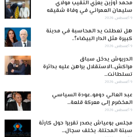
محمد أوزين يعزي النقيب مولاي
سليمان العمراني في وفاة شقيقه
9 أغسطس, 2026
هل تعطلت يد المحاسبة في مدينة
كبيرة مثل الدار البيضاء؟..
9 أغسطس, 2026
الدريوش يدخل سباق
مراكش..الاستقلال يراهن عليه بدائرة
تسلطانت…
9 أغسطس, 2026
عبد العالي دومو..عودة السياسي
المخضرم إلى معركة قلعة…
9 أغسطس, 2026
مجلس بوعياش يصدر تقريرا حول كارثة
سبتة المحتلة، يخلف سجال…