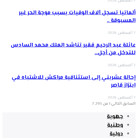
7 أغسطس, 2026
ألمانيا تسجل آلاف الوفيات بسبب موجة الحر غير
المسبوقة ..
7 أغسطس, 2026
عائلة عبد الرحيم فقير تناشد الملك محمد السادس
للتدخل من أجل…
7 أغسطس, 2026
إحالة عشريني إلى استئنافية مراكش للاشتباه في
ابتزاز قاصر
7 أغسطس, 2026
السابق
التالي
1 من 7٬293
جهوية
وطنية
دولية