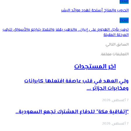
اقتصاد
الحروب والمناخ أسلحة تهدد موائد البشر
اقتصاد
ترمب يؤجل الهجوم على إيران.. والذهب يقفز والنفط يتراجع والأسواق تترقب
المرحلة المقبلة
السابق
التالي
التعليقات مغلقة.
اخر المستجدات
ولي العهد في قلب عاصفة افتعلها كابرانات
ومخابرات الجزائر ،…
7 أغسطس, 2026
“إتفاقية مكة” للدفاع المشترك تجمع السعودية…
7 أغسطس, 2026