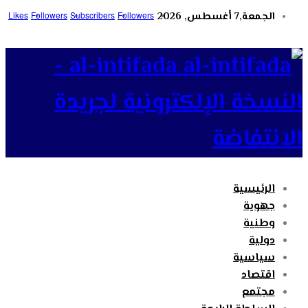
الجمعة,7 أغسطس, 2026
Followers
Subscribers
Followers
Likes
al-intifada -
النسخة الإلكترونية لجريدة
الانتفاضة
الرئيسية
جهوية
وطنية
دولية
سياسية
اقتصاد
مجتمع