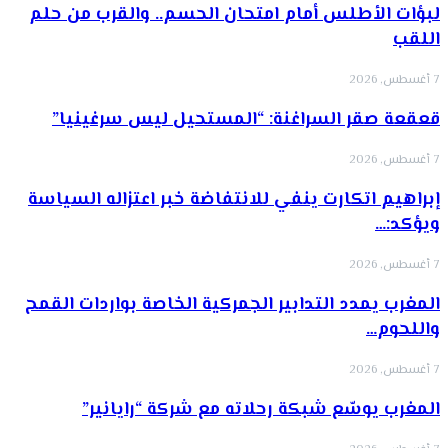
لبؤات الأطلس أمام امتحان الحسم.. والقرب من حلم
اللقب
7 أغسطس, 2026
قعقعة صقر السراغنة: “المستحيل ليس سرغينيا”
7 أغسطس, 2026
إبراهيم اتكارت ينفي للانتفاضة خبر اعتزاله السياسة
ويؤكد:…
7 أغسطس, 2026
المغرب يمدد التدابير الجمركية الخاصة بواردات القمح
واللحوم…
7 أغسطس, 2026
المغرب يوسّع شبكة رحلاته مع شركة “رايانير”