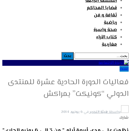
السلطة الرابعة
قضايا المحاكم
ثقافة و فن
رياضية
صحة واسرة
كتاب الآراء
مغاربية
اقتصاد
فعاليات الدورة الحادية عشرة للمنتدى
الدولي “كونيكت” بمراكش
بواسطة
هيئة التحرير
في
6 يونيو, 2014
شارك
نظمت على مدى أربعة أيام ” من 3 الى 6 يونيو الجاري”