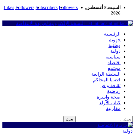
Likes
Followers
Subscribers
Followers
السبت,8 أغسطس,
2026
al-intifada - النسخة الإلكترونية لجريدة الانتفاضة
الرئيسية
جهوية
وطنية
دولية
سياسية
اقتصاد
مجتمع
السلطة الرابعة
قضايا المحاكم
ثقافة و فن
رياضية
صحة واسرة
كتاب الآراء
مغاربية
دولية