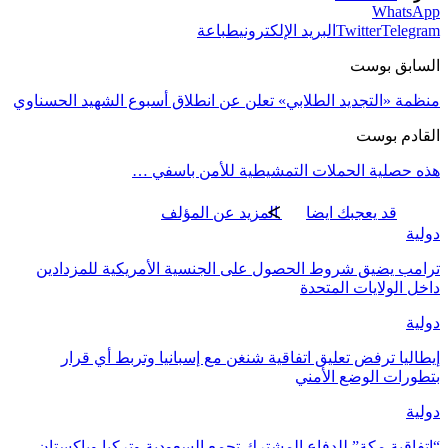
WhatsApp
Telegram
Twitter
البريد الإلكتروني
طباعة
السابق بوست
منظمة «التجديد الطلابي» تعلن عن انطلاق أسبوع الشهيد الحسناوي
القادم بوست
هذه حصلية الحملات التمشيطية للأمن باسفي …
قد يعجبك ايضا
المزيد عن المؤلف
دولية
ترامب يضيق شروط الحصول على الجنسية الأمريكية للمزدادين
داخل الولايات المتحدة
دولية
إيطاليا ترفض تعليق اتفاقية شنغن مع إسبانيا وتربط أي قرار
بتطورات الوضع الأمني
دولية
“إتفاقية مكة” للدفاع المشترك تجمع السعودية وتركيا وباكستان …