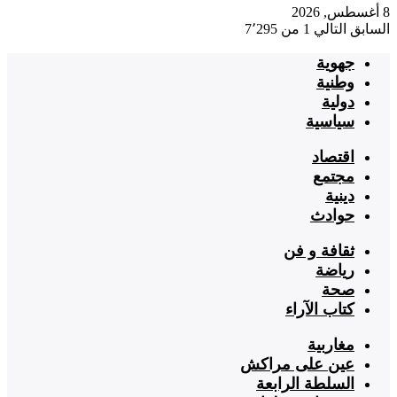
8 أغسطس, 2026
السابق
التالي
1 من 7٬295
جهوية
وطنية
دولية
سياسية
اقتصاد
مجتمع
دينية
حوادث
ثقافة و فن
رياضة
صحة
كتاب الآراء
مغاربية
عين على مراكش
السلطة الرابعة