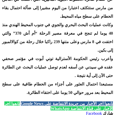
من مارس ستتكثف اعتبارا من اليوم مشيرا إلى ضآلة احتمال بقاء
الحطام على سطح مياه المحيط.
وكانت عمليات البحث البحري والجوي في جنوب المحيط الهندي منذ
40 يوما لم تنجح في معرفة مصير الرحلة “أم أش 370” والتي
اختفت في 8 مارس وعلى متنها 239 راكبا خلال رحلة من كوالالمبور
إلى بكين.
وأعرب رئيس الحكومة الأسترالية توني أبوت في مؤتمر صحفي
عقده في سيدني عن أسفه لعدم توصل عمليات البحث عن الطائرة
حتى الآن إلى أية نتيجة .
مستبعدا احتمال العثور على أجزاء من الحطام طافية على سطح
المحيط بعد مرور حوالي 50 يوما على اختفاء الطائرة.
تابعوا آخر الأخبار من جريدة الانتفاضة على Google News
تابعوا آخر
الأخبار على قناة الانتفاضة WhatsApp
شارك
Facebook