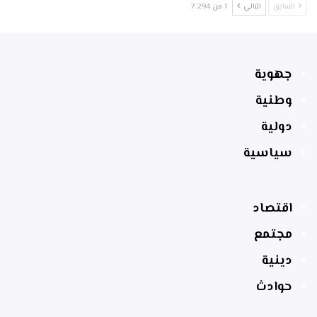
السابق
التالي
1 من 7٬294
جهوية
وطنية
دولية
سياسية
اقتصاد
مجتمع
دينية
حوادث