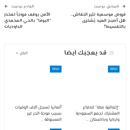
السابق بوست
القادم بوست
قروض موسمية تثير النقاش..
الأمن يوقف مروجاً لمخدر
هل أصبح العيد يُشترى
“البوفا” بالحي المحمدي
بالتقسيط؟
الداوديات
قد يعجبك ايضا
الكل
دولية
دولية
“إتفاقية مكة” للدفاع
ألمانيا تسجل آلاف الوفيات
المشترك تجمع السعودية
بسبب موجة الحر غير
وتركيا وباكستان …
المسبوقة ..