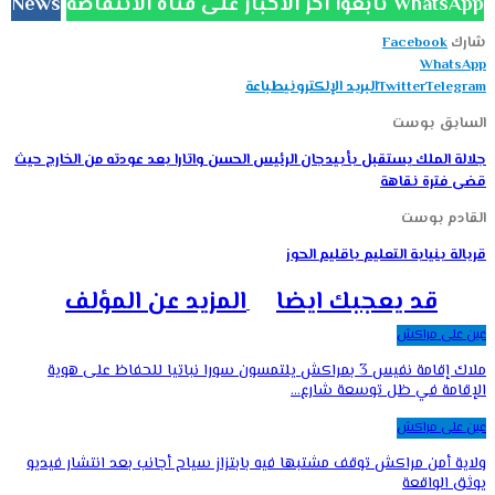
تابعوا آخر الأخبار على قناة الانتفاضة WhatsApp
News
شارك
Facebook
WhatsApp
Telegram
Twitter
البريد الإلكتروني
طباعة
السابق بوست
جلالة الملك يستقبل بأبيدجان الرئيس الحسن واتارا بعد عودته من الخارج حيث
قضى فترة نقاهة
القادم بوست
قربالة بنيابة التعليم باقليم الحوز
قد يعجبك ايضا
المزيد عن المؤلف
عين على مراكش
ملاك إقامة نفيس 3 بمراكش يلتمسون سورا نباتيا للحفاظ على هوية
الإقامة في ظل توسعة شارع…
عين على مراكش
ولاية أمن مراكش توقف مشتبها فيه بابتزاز سياح أجانب بعد انتشار فيديو
يوثق الواقعة