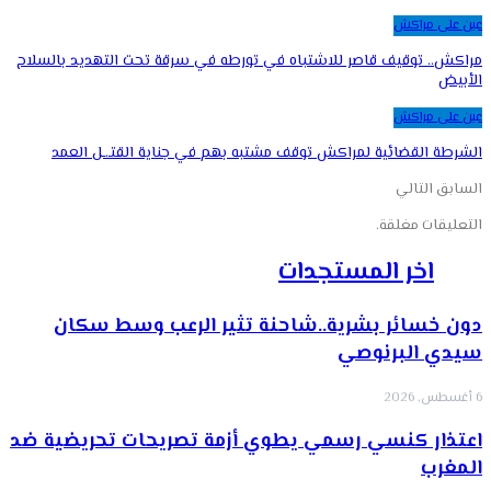
عين على مراكش
مراكش.. توقيف قاصر للاشتباه في تورطه في سرقة تحت التهديد بالسلاح
الأبيض
عين على مراكش
الشرطة القضائية لمراكش توقف مشتبه بهم في جناية القتـ.ـل العمد
السابق
التالي
التعليقات مغلقة.
اخر المستجدات
دون خسائر بشرية..شاحنة تثير الرعب وسط سكان
سيدي البرنوصي
6 أغسطس, 2026
اعتذار كنسي رسمي يطوي أزمة تصريحات تحريضية ضد
المغرب