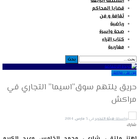
السلطة الرابعة
قضايا المحاكم
ثقافة و فن
رياضية
صحة واسرة
كتاب الآراء
مغاربية
عين على مراكش
حريق يلتهم سوق”اسيما” التجاري في
مراكش
بواسطة
هيئة التحرير
في
3 مارس, 2014
شارك
اهتز ملتقى شارعي محمد الخامس وعبد الكريم