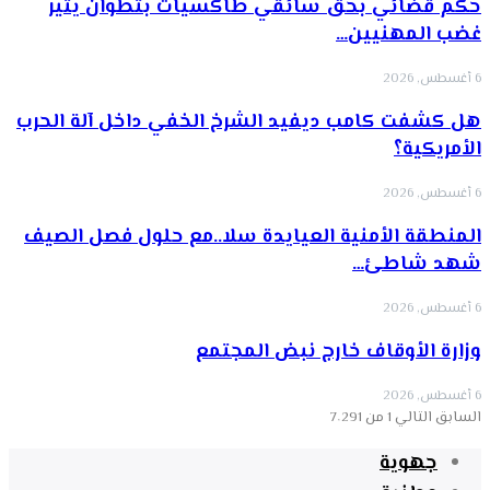
حكم قضائي بحق سائقي طاكسيات بتطوان يثير
غضب المهنيين…
6 أغسطس, 2026
هل كشفت كامب ديفيد الشرخ الخفي داخل آلة الحرب
الأمريكية؟
6 أغسطس, 2026
‏المنطقة الأمنية العيايدة سلا..مع حلول فصل الصيف
شهد شاطئ…
6 أغسطس, 2026
وزارة الأوقاف خارج نبض المجتمع
6 أغسطس, 2026
السابق
التالي
1 من 7٬291
جهوية