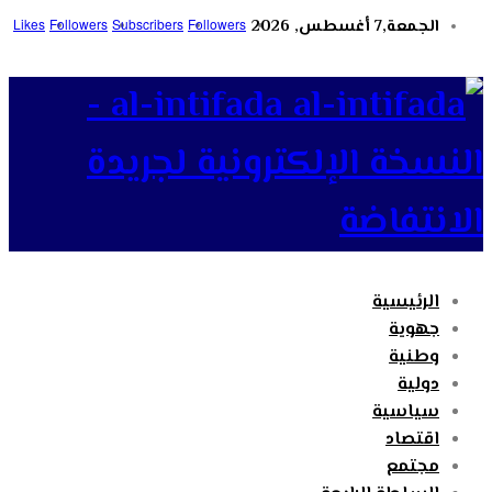
الجمعة,7 أغسطس, 2026
Followers
Subscribers
Followers
Likes
al-intifada -
النسخة الإلكترونية لجريدة
الانتفاضة
الرئيسية
جهوية
وطنية
دولية
سياسية
اقتصاد
مجتمع