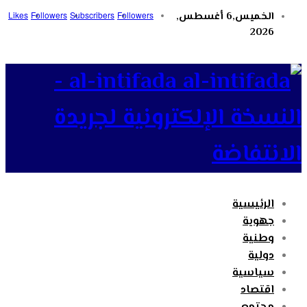
الخميس,6 أغسطس,
Followers
Subscribers
Followers
Likes
2026
al-intifada -
النسخة الإلكترونية لجريدة
الانتفاضة
الرئيسية
جهوية
وطنية
دولية
سياسية
اقتصاد