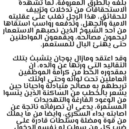
بلغه بالطرق المعروفة، لما تشهده
الاستحقاقات من تدخلات وتزييف
للحقائق، هذا الرجل تغلب على عقليته
الامية والجهل، وتدفعه رواسب استقاها
من احد الشيوخ الذين نصبهم الاستعمار
ليحمون مصالحه، ويقمعون المواطنين
حتى يهنئ البال للمستعمر.
وقد اعتقد ومازال بوجان يتشبث بتلك
التقاليد التي ورتها عن والده، ان
بمقدوره الحط من كرامة الموظفين
العاملين تحت لوائه وحتى اولئك
تربطهم به مصالح متبادلة واحيانا حين
يشعر بالخطب من الساكنة الذين يئسوا
من الوعود الفارغة والتهديدات
المستمرة، يدعي ان تصرفاته ناتجة عن
اصابته بداء السكري، وايضا من ما يملك
من قوة ومضلة وسلطات قادرة على
ضرب كل من سولت له نفسه الدخول