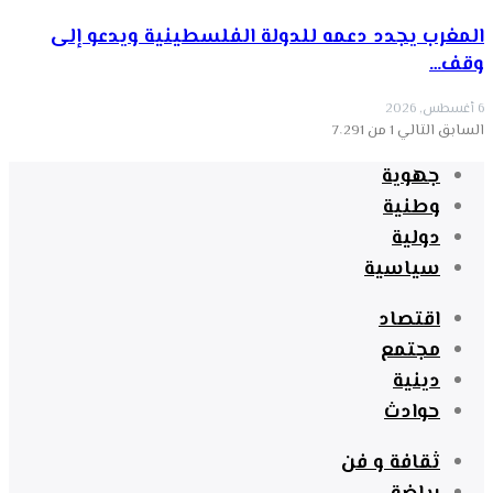
المغرب يجدد دعمه للدولة الفلسطينية ويدعو إلى
وقف…
6 أغسطس, 2026
السابق
التالي
1 من 7٬291
جهوية
وطنية
دولية
سياسية
اقتصاد
مجتمع
دينية
حوادث
ثقافة و فن