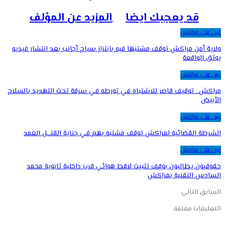
قد يعجبك ايضا
المزيد عن المؤلف
عين على مراكش
ولاية أمن مراكش توقف مشتبها فيه بابتزاز سياح أجانب بعد انتشار فيديو
يوثق الواقعة
عين على مراكش
مراكش.. توقيف قاصر للاشتباه في تورطه في سرقة تحت التهديد بالسلاح
الأبيض
عين على مراكش
الشرطة القضائية لمراكش توقف مشتبه بهم في جناية القتـ.ـل العمد
عين على مراكش
حقوقيون يطالبون بوقف تثبيت لاقط هوائي قرب داخلية ثانوية محمد
السادس التقنية بمراكش
السابق
التالي
التعليقات مغلقة.