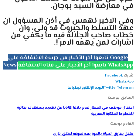
في معارضة السيد بوجان.
وفي الاخير نهمس في أذن المسؤول ان
عهد التسلط والجبروت قد ولى، وان
خطاب صاحب الجلالة فيه ما يكفي من
اشارات لمن يهمه الامر !.
تابعوا آخر الأخبار من جريدة الانتفاضة على Google
تابعوا آخر الأخبار على قناة الانتفاضة WhatsApp
News
شارك
Facebook
WhatsApp
Telegram
Twitter
البريد الإلكتروني
طباعة
السابق بوست
اعتقال موظف في المطار قدم بلاغا كاذبا عن تهديد يستهدف طائرة
للخطوط الملكية المغربية
القادم بوست
طفل يفارق الحياة بالحوز بعد تعرضه لطلق ناري