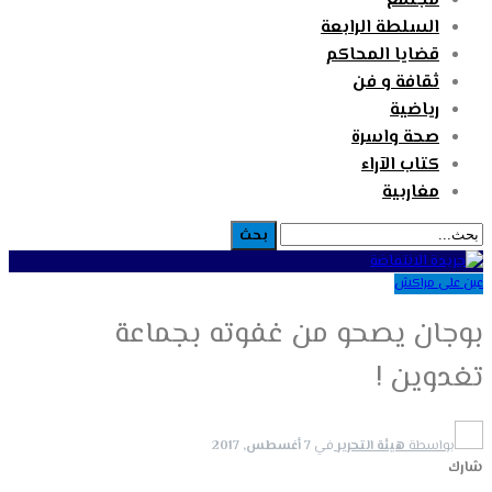
مجتمع
السلطة الرابعة
قضايا المحاكم
ثقافة و فن
رياضية
صحة واسرة
كتاب الآراء
مغاربية
عين على مراكش
بوجان يصحو من غفوته بجماعة
تغدوين !
بواسطة
هيئة التحرير
في
7 أغسطس, 2017
شارك