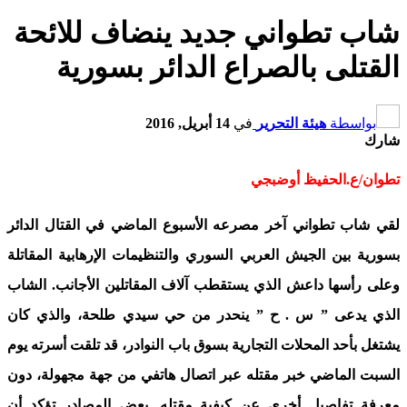
شاب تطواني جديد ينضاف للائحة
القتلى بالصراع الدائر بسورية
بواسطة
هيئة التحرير
في
14 أبريل, 2016
شارك
تطوان/ع.الحفيظ أوضبجي
لقي شاب تطواني آخر مصرعه الأسبوع الماضي في القتال الدائر
بسورية بين الجيش العربي السوري والتنظيمات الإرهابية المقاتلة
وعلى رأسها داعش الذي يستقطب آلاف المقاتلين الأجانب. الشاب
الذي يدعى ” س . ح ” ينحدر من حي سيدي طلحة، والذي كان
يشتغل بأحد المحلات التجارية بسوق باب النوادر، قد تلقت أسرته يوم
السبت الماضي خبر مقتله عبر اتصال هاتفي من جهة مجهولة، دون
معرفة تفاصيل أخرى عن كيفية مقتله. بعض المصادر تؤكد أن