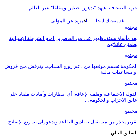
حرية الصحافة تشهد “تدهورا خطيرا ومقلقا” عبر العالم
قد يعجبك ايضا
المزيد عن المؤلف
مجتمع
بعد مأساة سبتة..ظهور عدد من القاصرين أمام الشرطة الإسبانية
يطمئن عائلاتهم
مجتمع
الحكومة تحسم موقفها من دعم زواج الشباب.. وترفض منح قروض
أو مساعدات مالية
مجتمع
الدولة الاجتماعية وملف الإعاقة: أي انتظارات وأمانات ملقاة على
عاتق الأحزاب والحكومة…
مجتمع
تقرير يحذر من مستقبل صناديق التقاعد ويدعو إلى تسريع الإصلاح
السابق
التالي