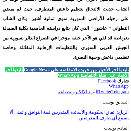
الشاب حديث الالتحاق بنتظيم داعش المتطرف، حيث لم يمضي
على رحيله للأراضي السورية سوى ثمانية أشهر. وكان الشاب
التطواني ” عاشور ” الذي كان يتابع دراسته الجامعية بكلية الصيدلة
بغرناطة قد لقي هو الآخر حتفه مؤخرا في الصراع الدائر بسورية بين
الجيش العربي السوري والتنظيمات الإرهابية المقاتلة وخاصة
تنظيمي داعش وجبهة النصرة.
تابعوا آخر الأخبار من جريدة الانتفاضة على Google News
تابعوا آخر
الأخبار على قناة الانتفاضة WhatsApp
شارك
Facebook
WhatsApp
Telegram
Twitter
البريد الإلكتروني
طباعة
السابق بوست
الرباح: اتفاق الحكومة والأساتذة المتدربين قمة التوافق وأتمنى ألا
يسمع أي طرف للمغرضين
القادم بوست