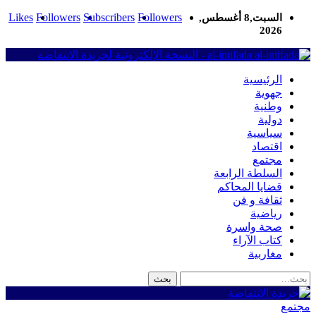
Likes
Followers
Subscribers
Followers
السبت,8 أغسطس,
2026
al-intifada - النسخة الإلكترونية لجريدة الانتفاضة
الرئيسية
جهوية
وطنية
دولية
سياسية
اقتصاد
مجتمع
السلطة الرابعة
قضايا المحاكم
ثقافة و فن
رياضية
صحة واسرة
كتاب الآراء
مغاربية
مجتمع