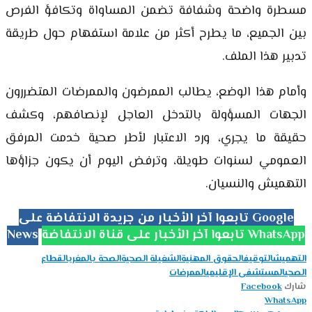
مسطرة واضحة وشفافة تضمن المساواة وتكافؤ الفرص
بين الجميع، ما يطرح أكثر من علامة استفهام حول طريقة
تدبير هذا الملف.
وأمام هذا الوضع، يطالب الممرضون والممرضات المتضررون
الجهات المسؤولة بالتدخل العاجل لإنصافهم، وكشف
حقيقة ما يجري، ورد الاعتبار لأطر صحية خدمت المرفق
العمومي لسنوات طويلة، وترفض اليوم أن يكون جزاؤها
التهميش والنسيان.
تابعوا آخر الأخبار من جريدة الانتفاضة على Google
تابعوا آخر الأخبار على قناة الانتفاضة WhatsApp
News
التهميش
التوقيف
الحقوق المهنية
الشغيلة الصحية
الصحة بالمغرب
القطاع
الصحي
المستشفى الإقليمي
الممرضات
شارك
Facebook
WhatsApp