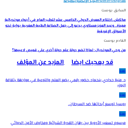
Telegram
Twitter
البريد الإلكتروني
طباعة
السابق بوست
مراكش..اختتام المعرض الدولي الخامس عشر للطب العام في أجواء مونديالية
مميزة.. وعبد العزيز مستاوي يدعو إلى جعل الصناعة الطبية المغربية بوابة نحو
الأسواق الإفريقية
القادم بوست
من وحي المونديال: لماذا تضع دولة علم دولة أخرى على قميص لاعبيها؟
قد يعجبك ايضا
المزيد عن المؤلف
صحة
د. منية حدادي بنحماد..حضور رقمي يضع العلم والتوعية في مواجهة «ثقافة
البوز»
صحة
روسيا توسع أبحاثها ضد السرطان..
صحة
مرسوم تسعير الأدوية بين رهان القدرة الشرائية ومخاوف الأمن الدوائي