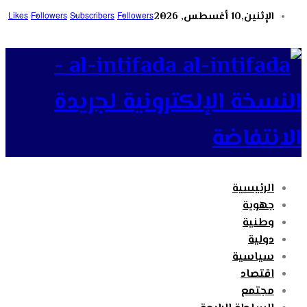
الإثنين,10 أغسطس, 2026
Followers
Subscribers
Followers
Likes
al-intifada -
النسخة الإلكترونية لجريدة
الانتفاضة
الرئيسية
جهوية
وطنية
دولية
سياسية
اقتصاد
مجتمع