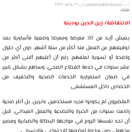
بواسطة
ابراهيم السروت
في
15 يونيو, 2026
شارك
الانتفاضة/ زين الدين بودينة
يعيش أزيد من 20 ممرضة وممرضا وضعية مأساوية بعد
توقيفهم عن العمل منذ أكثر من ستة أشهر، دون أي حلول
واضحة أو تسوية لملفهم، رغم أن أغلبهم أفنى أكثر من
عشر سنوات في خدمة القطاع الصحي، وساهم بشكل كبير
في ضمان استمرارية الخدمات الصحية والتخفيف من
الخصاص داخل المستشفى.
المتضررون لم يكونوا مجرد مستخدمين عابرين، بل أطر صحية
راكمت سنوات من الخبرة والتضحية والعمل الميداني، قبل
أن تجد نفسها اليوم في مواجهة البطالة والضبابية ومصير
مجهول، دون مراعاة لوضعها الاجتماعي والإنساني.