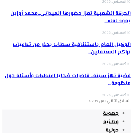
10 أغسطس, 2026
الحركة الشعبية تعزز حضورها الميداني..محمد أوزين
يقود لقاء…
10 أغسطس, 2026
الوكيل العام باستئنافية سطات يحذر من تداعيات
تراكم المعتقلين…
10 أغسطس, 2026
قضية تهز سبتة.. قاصرات ضحايا اعتداءات وأسئلة حول
منظومة…
10 أغسطس, 2026
السابق
التالي
1 من 7٬299
جهوية
وطنية
دولية