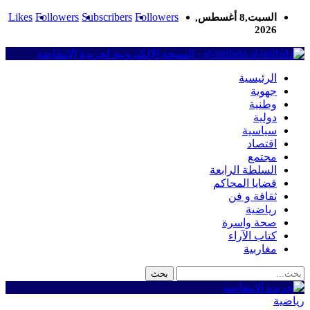
Likes
Followers
Subscribers
Followers
السبت,8 أغسطس,
2026
al-intifada - النسخة الإلكترونية لجريدة الانتفاضة
الرئيسية
جهوية
وطنية
دولية
سياسية
اقتصاد
مجتمع
السلطة الرابعة
قضايا المحاكم
ثقافة و فن
رياضية
صحة واسرة
كتاب الآراء
مغاربية
رياضية