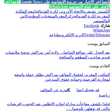
تابعوا آخر الأخبار من جريدة الانتفاضة على Google News
تابعوا آخر
الأخبار على قناة الانتفاضة WhatsApp
ألكسندر تشيفرين
الاتحاد الأوروبي لكرة القدم
الجامعة الملكية
المغربية لكرة القدم
الجزائر
المغرب
المنتخبات الوطنية
كأس
العالم
مصر
شارك
Facebook
WhatsApp
Telegram
Twitter
البريد الإلكتروني
طباعة
السابق بوست
بعد الجدل على مواقع التواصل.. ولاية أمن مراكش توضح ملابسات
فيديو صاحـب المطعم والسائحة
القادم بوست
المكتب المغربي لحقوق المؤلف بمراكش يطلق حملة واسعة
لمحاربة القرصنة وحماية حقوق المبدعين
قد يعجبك ايضا
المزيد عن المؤلف
رياضية
فيلدا يكشف مفاجآت مباراة لبؤات الاطلس ضد الجنوب افريقيات
والتي قد تؤهلهن للوصول…