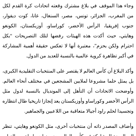
وجاء هذا الموقف في بلاغ مشترك وقعته اتحادات كرة القدم لكل
من المغرب، الجزائر، تونس، مصر، السنغال، غانا، كوت ديفوار،
جنوب إفريقيا، الرأس الأخضر، كوراساو، أوزبكستان، الكونغو
وهايتي، حيث أكدت هذه الهيئات رفضها لتلك التصريحات “بكل
احترام ولكن بحزم”، معتبرة أنها لا تعكس حقيقة أهمية المشاركة
في أكبر تظاهرة كروية عالمية بالنسبة للعديد من الدول.
وأكد البلاغ أن كأس العالم لا يقتصر على المنتخبات التقليدية الكبرى،
بل يمثل حلما مشروعا لملايين المشجعين في مختلف أنحاء العالم.
وأوضحت الاتحادات أن التأهل إلى المونديال بالنسبة لدول مثل
الرأس الأخضر وكوراساو وأوزبكستان يعد إنجازا تاريخيا طال انتظاره
وتجسيدا لحلم راود أجيالا متعاقبة من اللاعبين والجماهير.
وأضاف المصدر ذاته أن منتخبات أخرى، مثل الكونغو وهايتي، تنظر