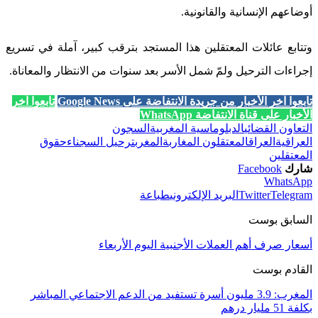
أوضاعهم الإنسانية والقانونية.
وتتابع عائلات المعتقلين هذا المستجد بترقب كبير، آملة في تسريع
إجراءات الترحيل ولمّ شمل الأسر بعد سنوات من الانتظار والمعاناة.
تابعوا آخر الأخبار من جريدة الانتفاضة على Google News
تابعوا آخر
الأخبار على قناة الانتفاضة WhatsApp
التعاون القضائي
الدبلوماسية المغربية
السجون
العراقية
العراق
المعتقلون المغاربة
المغرب
ترحيل السجناء
حقوق
المعتقلين
شارك
Facebook
WhatsApp
Telegram
Twitter
البريد الإلكتروني
طباعة
السابق بوست
أسعار صرف أهم العملات الأجنبية اليوم الأربعاء
القادم بوست
المغرب: 3.9 مليون أسرة تستفيد من الدعم الاجتماعي المباشر
بكلفة 51 مليار درهم