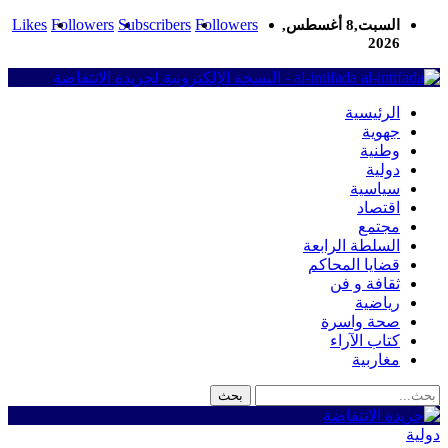
Likes
Followers
Subscribers
Followers
السبت,8 أغسطس,
2026
al-intifada - النسخة الإلكترونية لجريدة الانتفاضة
الرئيسية
جهوية
وطنية
دولية
سياسية
اقتصاد
مجتمع
السلطة الرابعة
قضايا المحاكم
ثقافة و فن
رياضية
صحة واسرة
كتاب الآراء
مغاربية
دولية