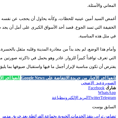
المعاني والأسئلة.
أغمض السيد أمين عينيه للحظات، وكأنه يحاول أن يحجب عن نفسه ال
الخفيفة التي تسد الجوع. قصد أحد الأسواق الكبرى على أمل أن يجد ضا
في مثل هذه المناسبة.
وأمام هذا الوضع، لم يجد بداً من مغادرة المدينة وقلبه مثقل بالحسر
التي تعرف توافداً كبيراً للزوار. غادر وهو يحمل في ذاكرته صورتين م
يفترض أن تكون مناسبة لإبراز أجمل ما فيها واستقبال ضيوفها بما يليق 
تابعوا آخر الأخبار من جريدة الانتفاضة على Google News
تابعوا آخر الأخب
الصويرة
عيد_الاضحى
شارك
Facebook
WhatsApp
Telegram
Twitter
البريد الإلكتروني
طباعة
السابق بوست
تضامن ترابي ينقذ الخدمات الحيوية بجماعة الفرائطة بعد حريق مدمر