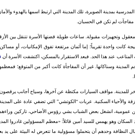
المدرسية بمدينة الصويرة، تلك المدينة التي ارتبط اسمها بالهدوء وا
 مفاجآت لم تكن في الحسبان.
معقول وتجهيزات مقبولة. ساعات طويلة قضتها الأسرة تتنقل بين ال
جة كانت واحدة تقريباً؛ إما أثمان مرتفعة تفوق الإمكانيات، أو مسا
المتاعب عند هذا الحد. فبعد الاستقرار بالمسكن، اكتشفت الأسرة أن
ق
المدينة وسناكاتها. غير أن المفاجأة كانت أكبر من المتوقع؛ فمعظمها كا
.
 آخر للمدينة. مواقف السيارات مكتظة عن آخرها، وسياح أجانب يرقصون 
 الأزقة والأحياء السكنية. عربات “الكوتشي” التي تضفي عادة على ال
عمومية، انشغل بعض الشباب بشي رؤوس الأضاحي، تاركين وراءهم مخل
حد السكان وهو يهمس للسيد أمين قائلاً: «معظم المسؤولين غادروا المدي
مال النظافة وحدهم أن يتحملوا مسؤولية ما تتعرض له البيئة على يد 