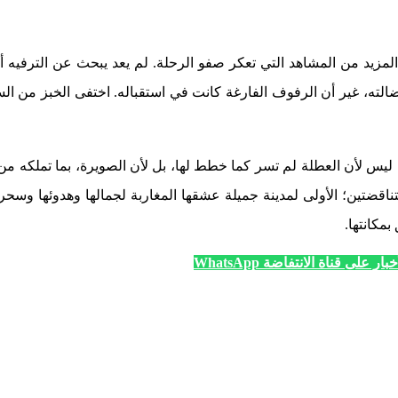
مزيد من المشاهد التي تعكر صفو الرحلة. لم يعد يبحث عن الترفيه 
لته، غير أن الرفوف الفارغة كانت في استقباله. اختفى الخبز من السل
ة. ليس لأن العطلة لم تسر كما خطط لها، بل لأن الصويرة، بما تملكه م
تناقضتين؛ الأولى لمدينة جميلة عشقها المغاربة لجمالها وهدوئها وسحر ب
بمكانتها.
ار على قناة الانتفاضة WhatsApp