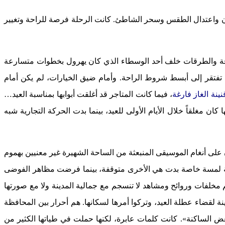
لأمان واعتدال الطقس وسحر الشاطئ. كانت الرحلة فرصة للراحة وتغيير
أزقة والطرقات خلف أحد الوسطاء الذي كان يهرول بخطوات متسارعة
كن تفتقر إلى أبسط شروط الراحة. وأمام ضيق الخيارات، لم يكن أمام
نينة الغاز فارغة
، فيما كانت المتاجر قد أغلقت أبوابها بمناسبة العيد…
ن مغلقاً خلال الأيام الأولى للعيد، بينما بدت الحركة التجارية شبه
على أنغام الموسيقى المنبعثة من الساحة الشهيرة غير معنيين بهموم
مدينة لمسة خاصة بدت هي الأخرى متوقفة، بينما فرضت مظاهر الفوضى
فات وروائح ومشاهد لا تنسجم مع جمالية المدينة ولا مع صورتها
نة لقضاء عطلة العيد، وتركوا أمرها لسكانها. هم أحرار بين المحافظة
بعض الساكنة». كانت كلمات عابرة، لكنها حملت في طياتها الكثير من