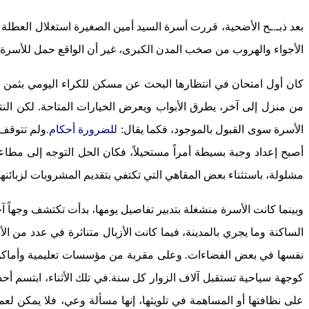
بعد ذبـ.ـح الأضحية، قررت أسرة السيد أمين الصغيرة استغلال العطلة 
الأجواء والهروب من صخب المدن الكبرى، غير أن الواقع حمل للأسرة
كان أول امتحان في انتظارها البحث عن مسكن للكراء اليومي بثمن 
من منزل إلى آخر، يطرق الأبواب ويعرض الخيارات المتاحة. لكن النتي
الأسرة سوى القبول بالموجود، فكما يقال:
للضرورة أحكام
.
ولم تتوقف 
أصبح إعداد وجبة بسيطة أمراً مستحيلاً، فكان الحل التوجه إلى مطاعم 
مشلولة، باستثناء بعض المقاهي التي تكتفي بتقديم المشروبات لزبائنها
وبينما كانت الأسرة منشغلة بتدبير تفاصيل يومها، بدأت تكتشف وجهاً
الساكنة وما يجري بالمدينة، فيما كانت الأزبال متناثرة في عدد من
نفسها في بعض الفضاءات.
وعلى مقربة من مؤسسات تعليمية وأماكن 
كوجهة سياحية تستقبل آلاف الزوار كل سنة.
في تلك الأثناء، ابتسم أ
على نظافتها أو المساهمة في تلويثها، إنها مسألة وعي، فلا يمكن لع