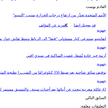
القادم بوست
الأمم المتحدة تحذّر من ارتفاع درجات الحرارة بسبب “النينيو”
قد يعجبك ايضا
المزيد عن المؤلف
جهوية
إنفانتينو يستدعي كبار مسؤولي “فيفا” إلى الرباط وسط نقاش حول
جهوية
أزمة خبز حادة تُشعل غضب الساكنة في سيدي إفني
جهوية
توقيف سائق شاحنة بعد ضبط 350 كيلوغرامًا من الشيـ.ـرا بطنجة المتوسط
جهوية
43 عائلة مغربية تبحث عن أبنائها بعد أحداث سبتة.. والتنسيق مستمر لكشف مصير المفقودين
السابق
التالي
التعليقات مغلقة.