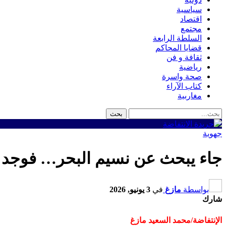
سياسية
اقتصاد
مجتمع
السلطة الرابعة
قضايا المحاكم
ثقافة و فن
رياضية
صحة واسرة
كتاب الآراء
مغاربية
جهوية
جاء يبحث عن نسيم البحر… فوجد أب
بواسطة
مازغ
في
3 يونيو, 2026
شارك
الإنتفاضة/محمد السعيد مازغ