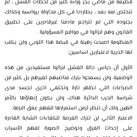
قطيعة من ماضي يجر وراءه كثير من لحظات الفشل ، لم
نتخلص منه بعد ، يطاردنا في كل محاولة برواسبه وكذلك
بجنوده التي لم تتراجع مادمنا غيرقادرين على تطبيق
القانون وهم لازالوا في مواقع المسؤولية .
المنظومة اصبحت رهينة في قبضة هذا اللوبي ولن يكتب
لها الحرية لاعتبارين اساسين:
الأول أن حراس حالة الفشل لازالوا مستفيدين من هذه
الوضعية، ولن يسمحوا بترك مناصبهم لغيرهم بل كثير من
الصراعات التي تظهر تارة وتختفي اخرى تجسد مدى
شراسة الحرب الدائرة هناك، ولن يكون إنهاؤها بالأمر
الهين ولك أن تنظر لزمن استمرارها لتفهم عمق الازمة.
الاعتبار الثاني لن تترك الفرصة للكفاءات الشابة القادرة
على إحداث الفرق وتوضيح الصورة لفهم الأسباب