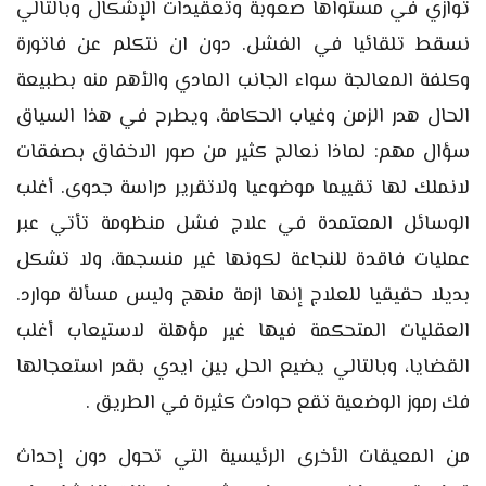
توازي في مستواها صعوبة وتعقيدات الإشكال وبالتالي
نسقط تلقائيا في الفشل. دون ان نتكلم عن فاتورة
وكلفة المعالجة سواء الجانب المادي والأهم منه بطبيعة
الحال هدر الزمن وغياب الحكامة، ويطرح في هذا السياق
سؤال مهم: لماذا نعالج كثير من صور الاخفاق بصفقات
لانملك لها تقييما موضوعيا ولاتقرير دراسة جدوى. أغلب
الوسائل المعتمدة في علاج فشل منظومة تأتي عبر
عمليات فاقدة للنجاعة لكونها غير منسجمة، ولا تشكل
بديلا حقيقيا للعلاج إنها ازمة منهج وليس مسألة موارد.
العقليات المتحكمة فيها غير مؤهلة لاستيعاب أغلب
القضايا، وبالتالي يضيع الحل بين ايدي بقدر استعجالها
فك رموز الوضعية تقع حوادث كثيرة في الطريق .
من المعيقات الأخرى الرئيسية التي تحول دون إحداث