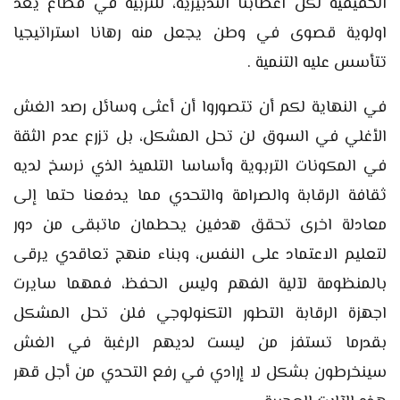
الحقيقية لكل اعطابنا التدبيرية، للتربية في قطاع يعد
اولوية قصوى في وطن يجعل منه رهانا استراتيجيا
تتأسس عليه التنمية .
في النهاية لكم أن تتصوروا أن أعثى وسائل رصد الغش
الأغلي في السوق لن تحل المشكل، بل تزرع عدم الثقة
في المكونات التربوية وأساسا التلميذ الذي نرسخ لديه
ثقافة الرقابة والصرامة والتحدي مما يدفعنا حتما إلى
معادلة اخرى تحقق هدفين يحطمان ماتبقى من دور
لتعليم الاعتماد على النفس، وبناء منهج تعاقدي يرقى
بالمنظومة لآلية الفهم وليس الحفظ، فمهما سايرت
اجهزة الرقابة التطور التكنولوجي فلن تحل المشكل
بقدرما تستفز من ليست لديهم الرغبة في الغش
سينخرطون بشكل لا إرادي في رفع التحدي من أجل قهر