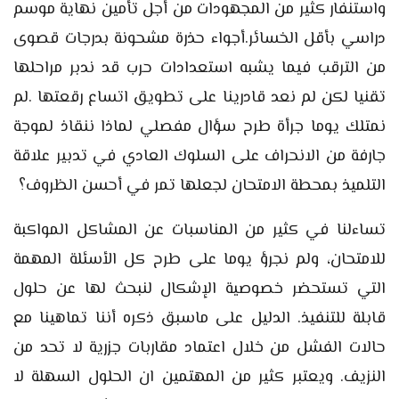
واستنفار كثير من المجهودات من أجل تأمين نهاية موسم
دراسي بأقل الخسائر.أجواء حذرة مشحونة بدرجات قصوى
من الترقب فيما يشبه استعدادات حرب قد ندبر مراحلها
تقنيا لكن لم نعد قادرينا على تطويق اتساع رقعتها .لم
نمتلك يوما جرأة طرح سؤال مفصلي لماذا ننقاذ لموجة
جارفة من الانحراف على السلوك العادي في تدبير علاقة
التلميذ بمحطة الامتحان لجعلها تمر في أحسن الظروف؟
تساءلنا في كثير من المناسبات عن المشاكل المواكبة
للامتحان، ولم نجرؤ يوما على طرح كل الأسئلة المهمة
التي تستحضر خصوصية الإشكال لنبحث لها عن حلول
قابلة للتنفيذ. الدليل على ماسبق ذكره أننا تماهينا مع
حالات الفشل من خلال اعتماد مقاربات جزرية لا تحد من
النزيف. ويعتبر كثير من المهتمين ان الحلول السهلة لا