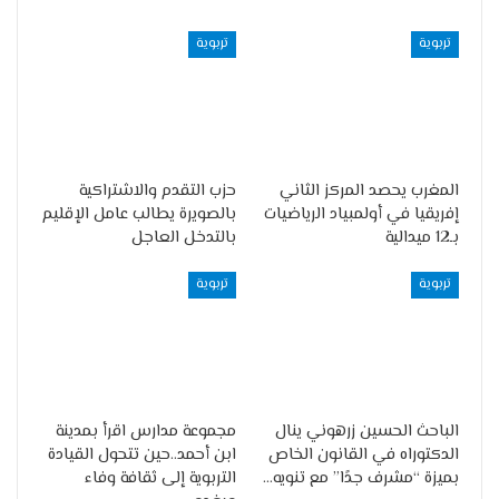
تربوية
تربوية
المغرب يحصد المركز الثاني
حزب التقدم والاشتراكية
إفريقيا في أولمبياد الرياضيات
بالصويرة يطالب عامل الإقليم
بـ12 ميدالية
بالتدخل العاجل
تربوية
تربوية
الباحث الحسين زرهوني ينال
مجموعة مدارس اقرأ بمدينة
الدكتوراه في القانون الخاص
ابن أحمد..حين تتحول القيادة
بميزة “مشرف جدًا” مع تنويه…
التربوية إلى ثقافة وفاء