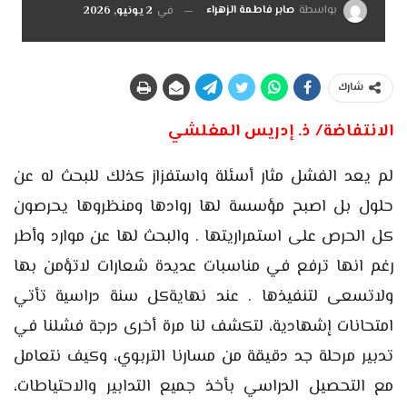
بواسطة
صابر فاطمة الزهراء
في
2 يونيو, 2026
شارك
الانتفاضة/ ذ. إدريس المغلشي
لم يعد الفشل مثار أسئلة واستفزاز كذلك للبحث له عن
حلول بل اصبح مؤسسة لها روادها ومنظروها يحرصون
كل الحرص على استمراريتها . والبحث لها عن موارد وأطر
رغم انها ترفع في مناسبات عديدة شعارات لاتؤمن بها
ولاتسعى لتنفيذها . عند نهايةكل سنة دراسية تأتي
امتحانات إشهادية، لتكشف لنا مرة أخرى درجة فشلنا في
تدبير مرحلة جد دقيقة من مسارنا التربوي، وكيف نتعامل
مع التحصيل الدراسي بأخذ جميع التدابير والاحتياطات،