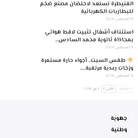
القنيطرة تستعد لاحتضان مصنع ضخم
للبطاريات الكهربائية
8 أغسطس, 2026
استئناف أشغال تثبيت لاقط هوائي
بمحاذاة ثانوية محمد السادس…
8 أغسطس, 2026
طقس السبت.. أجواء حارة مستمرة
وزخات رعدية مرتقبة..…
8 أغسطس, 2026
السابق
التالي
1 من 7٬295
جهوية
وطنية