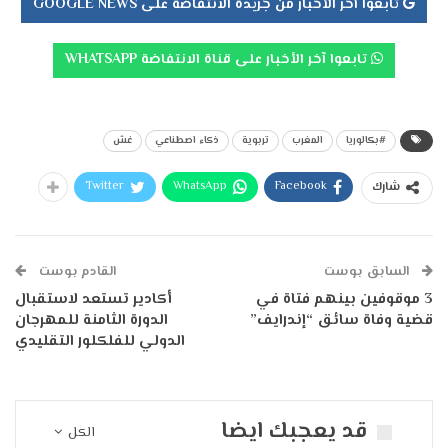
تابعوا آخر الأخبار من جريدة الانتفاضة على GOOGLE NEWS
تابعوا آخر الأخبار على قناة الانتفاضة WHATSAPP
#بكالوريا
المغرب
تربوية
ذكاء اصطناعي
غش
Twitter
WhatsApp
Facebook
شارك
السابق بوست
القادم بوست
3 موقوفين بينهم فتاة في
أكادير تستعد لاستقبال
قضية وفاة سائق “إندرايف”
الدورة الثامنة للمهرجان
الدولي للفلكلور التقليدي
قد يعجبك ايضا
الكل