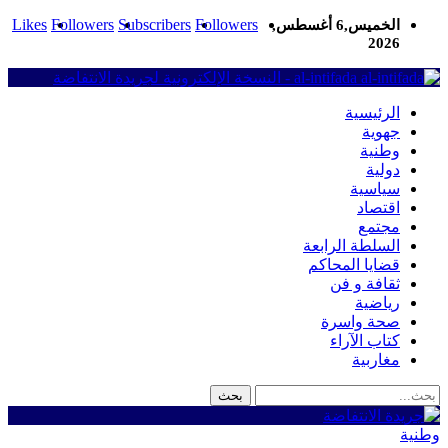
Likes
Followers
Subscribers
Followers
الخميس,6 أغسطس,
2026
al-intifada - النسخة الإلكترونية لجريدة الانتفاضة
الرئيسية
جهوية
وطنية
دولية
سياسية
اقتصاد
مجتمع
السلطة الرابعة
قضايا المحاكم
ثقافة و فن
رياضية
صحة واسرة
كتاب الآراء
مغاربية
وطنية