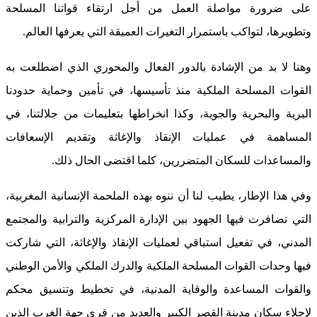
على ضرورة مواصلة العمل من أجل ارتقاء قواتنا المسلحة
وتطويرها، لتواكب باستمرار التغيرات العميقة التي يعرفها العالم.
وهنا لا بد من الإشادة بالدور الفعال والمحوري الذي اضطلعت به
القوات المسلحة الملكية منذ تأسيسها، في تأمين وحماية حدودنا
البرية والبحرية والجوية، وكذا انخراطها بتعليمات من جلالتنا، في
المساهمة في عمليات الإنقاذ والإغاثة وتقديم الإسعافات
والمساعدات للسكان المتضررين، كلما اقتضى الحال ذلك.
وفي هذا الإطار، يطيب لنا أن ننوه بهذه الملحمة الإنسانية المغربية،
التي تضافرت فيها الجهود بين الإدارة المركزية والترابية والمجتمع
المدني، في تفعيل استباقي لعمليات الإنقاذ والإغاثة، التي شاركت
فيها وحدات القوات المسلحة الملكية والدرك الملكي والأمن الوطني
والقوات المساعدة والوقاية المدنية، في تخطيط وتنسيق محكم
لإجلاء سكان مدينة القصر الكبير والعديد من قرى جهة الغرب الذين