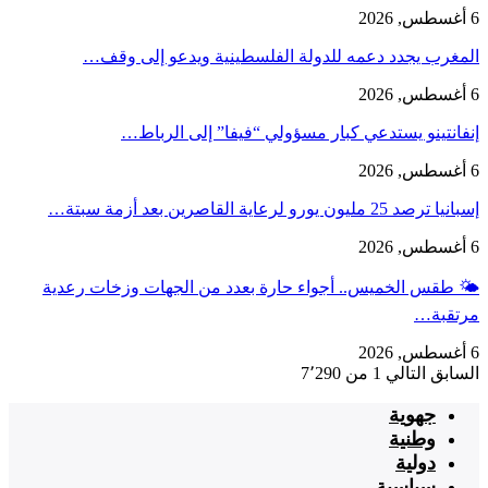
6 أغسطس, 2026
المغرب يجدد دعمه للدولة الفلسطينية ويدعو إلى وقف…
6 أغسطس, 2026
إنفانتينو يستدعي كبار مسؤولي “فيفا” إلى الرباط…
6 أغسطس, 2026
إسبانيا ترصد 25 مليون يورو لرعاية القاصرين بعد أزمة سبتة…
6 أغسطس, 2026
🌤️ طقس الخميس.. أجواء حارة بعدد من الجهات وزخات رعدية
مرتقبة…
6 أغسطس, 2026
السابق
التالي
1 من 7٬290
جهوية
وطنية
دولية
سياسية