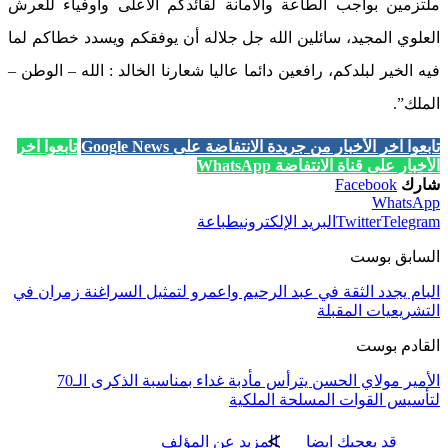
ملتزمين بواجب الطاعة والأمانة لقائدكم الأعلى وأوفياء للعرش
العلوي المجيد، سائلين الله جل جلاله أن يوفقكم ويسدد خطاكم لما
فيه الخير لبلدكم، رافعين دائما عاليا شعارنا الخالد : الله – الوطن –
الملك”.
تابعوا آخر الأخبار من جريدة الانتفاضة على Google News
تابعوا آخر
الأخبار على قناة الانتفاضة WhatsApp
شارك
Facebook
WhatsApp
Telegram
Twitter
البريد الإلكتروني
طباعة
السابق بوست
البام يجدد الثقة في عبد الرحيم واعمرو لتمثيل السراغنة زمران في
التشريعيات المقبلة
القادم بوست
الأمير مولاي الحسن يترأس مأدبة غداء بمناسبة الذكرى الـ70
لتأسيس القوات المسلحة الملكية
قد يعجبك ايضا
المزيد عن المؤلف