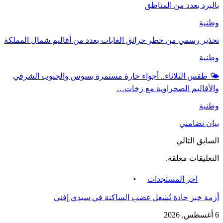
بالبرد بعدد من المناطق
وطنية
تحذير رسمي من خطر حرائق الغابات بعدد من أقاليم شمال المملكة
وطنية
🌤️ طقس الثلاثاء.. أجواء حارة مستمرة بسوس والجنوب الشرقي
والأقاليم الصحراوية مع زخات…
وطنية
بيان تضامني
السابق
التالي
التعليقات مغلقة.
اخر المستجدات
أزمة خبز حادة تُشعل غضب الساكنة في سيدي إفني
6 أغسطس, 2026