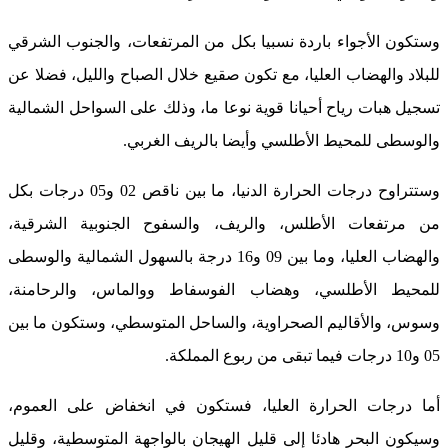
وستكون الأجواء باردة نسبيا بكل من المرتفعات، والجنوب الشرقي
للبلاد والهضاب العليا، مع تكون صقيع خلال الصباح والليل، فضلا عن
تسجيل هبات رياح أحيانا قوية نوعا ما، وذلك على السواحل الشمالية
والوسطى للمحيط الأطلسي وأيضا بالريف الغربي.
وستتراوح درجات الحرارة الدنيا، ما بين ناقص 02 و05 درجات بكل
من مرتفعات الأطلس، والريف، والسفوح الجنوبية الشرقية،
والهضاب العليا، وما بين 09 و16 درجة بالسهول الشمالية والوسطى
للمحيط الأطلسي، وهضاب الفوسفاط ووالماس، والرحامنة،
وسوس، والأقاليم الصحراوية، والساحل المتوسطي، وستكون ما بين
05 و10 درجات فيما تبقى من ربوع المملكة.
أما درجات الحرارة العليا، فستكون في انخفاض على العموم،
وسيكون البحر هادئا إلى قليل الهيجان بالواجهة المتوسطية، وقليل