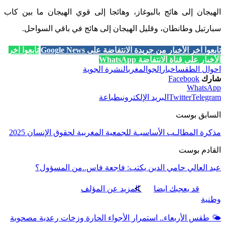
الهيجان إلى هائج بالبوغاز، وهائجا إلى قوي الهيجان ما بين كاب
سبارتيل وطانطان، وقليل الهيجان إلى هائج في باقي السواحل.
تابعوا آخر الأخبار من جريدة الانتفاضة على Google News
تابعوا آخر
الأخبار على قناة الانتفاضة WhatsApp
احوال الطقس
اخبار
الجو
المغرب
النشرة الجوية
شارك
Facebook
WhatsApp
Telegram
Twitter
البريد الإلكتروني
طباعة
السابق بوست
مذكرة المطالـب الأساسيـة للجمعية المغربية لحقوق الإنسان 2025
القادم بوست
عبد العالي حامي الدين يكتب: فاجعة فاس..من المسؤول؟
قد يعجبك ايضا
المزيد عن المؤلف
وطنية
🌤️ طقس الأربعاء.. استمرار الأجواء الحارة وزخات رعدية مصحوبة