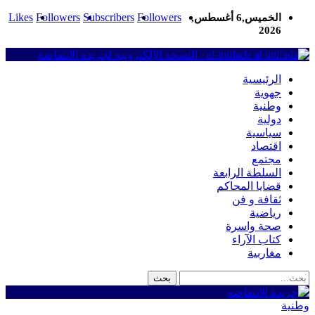
Likes
Followers
Subscribers
Followers
الخميس,6 أغسطس,
2026
al-intifada - النسخة الإلكترونية لجريدة الانتفاضة
الرئيسية
جهوية
وطنية
دولية
سياسية
اقتصاد
مجتمع
السلطة الرابعة
قضايا المحاكم
ثقافة و فن
رياضية
صحة واسرة
كتاب الآراء
مغاربية
وطنية