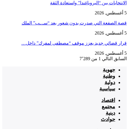
الانتخابات بين “البروباغندا” واستعادة الثقة
5 أغسطس, 2026
قصة الصفعة التي صدرت بدون شعور بعد “سـ.ـب” الملك
5 أغسطس, 2026
قرار قضائي جديد يعزز موقف “مصطفى لمفرك” داخل…
5 أغسطس, 2026
السابق
التالي
1 من 7٬289
جهوية
وطنية
دولية
سياسية
اقتصاد
مجتمع
دينية
حوادث