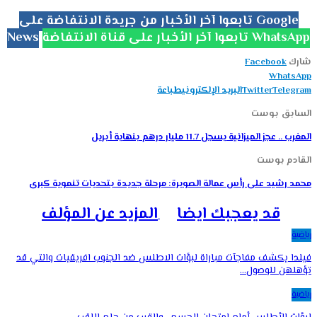
تابعوا آخر الأخبار من جريدة الانتفاضة على Google
تابعوا آخر الأخبار على قناة الانتفاضة WhatsApp
News
شارك
Facebook
WhatsApp
Telegram
Twitter
البريد الإلكتروني
طباعة
السابق بوست
المغرب .. عجز الميزانية يسجل 11.7 مليار درهم بنهاية أبريل
القادم بوست
محمد رشيد على رأس عمالة الصويرة: مرحلة جديدة بتحديات تنموية كبرى
قد يعجبك ايضا
المزيد عن المؤلف
رياضية
فيلدا يكشف مفاجآت مباراة لبؤات الاطلس ضد الجنوب افريقيات والتي قد
تؤهلهن للوصول…
رياضية