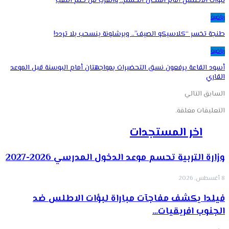
لبؤات الأطلس أمام امتحان الحسم.. والقرب من حلم اللقب
رياضية
طنجة تخسر “كلاسيكو الصيف”.. وبرشلونة ينسحب بلا تردد!
رياضية
أسود القاعة يرفعون نسق التحضيرات بمواجهتان أمام البوسنة قبل الموعد
القاري
السابق
التالي
التعليقات مغلقة.
اخر المستجدات
وزارة التربية تحسم موعد الدخول المدرسي 2026-2027
8 أغسطس, 2026
فيلدا يكشف مفاجآت مباراة لبؤات الاطلس ضد
الجنوب افريقيات…