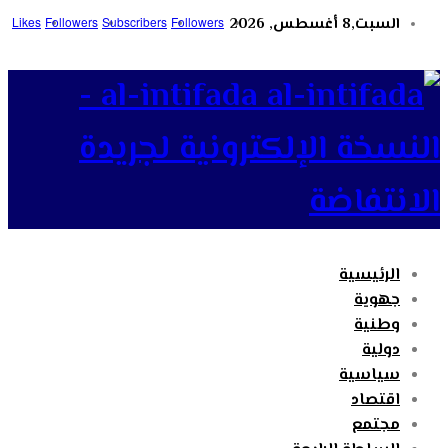
السبت,8 أغسطس, 2026
Followers
Subscribers
Followers
Likes
al-intifada -
النسخة الإلكترونية لجريدة
الانتفاضة
الرئيسية
جهوية
وطنية
دولية
سياسية
اقتصاد
مجتمع