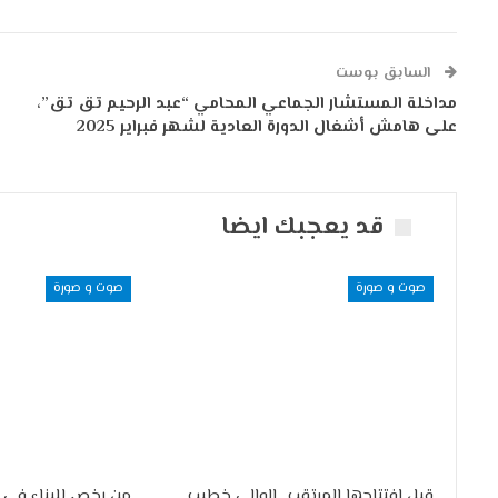
السابق بوست
مداخلة المستشار الجماعي المحامي “عبد الرحيم تق تق”،
على هامش أشغال الدورة العادية لشهر فبراير 2025
قد يعجبك ايضا
صوت و صورة
صوت و صورة
قبل افتتاحها المرتقب.. الوالي خطيب
من رخص للبناء في 