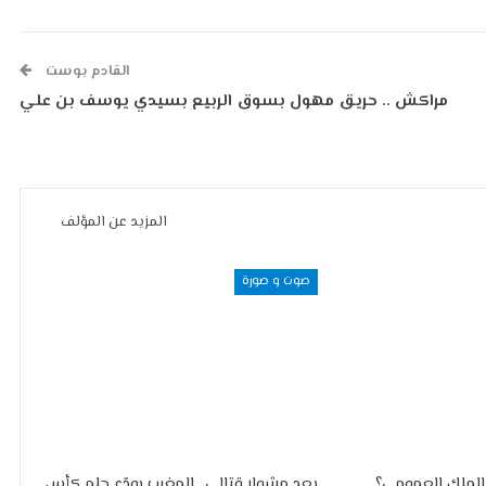
القادم بوست
مراكش .. حريق مهول بسوق الربيع بسيدي يوسف بن علي
المزيد عن المؤلف
صوت و صورة
الملك العمومي؟
بعد مشوار قتالي.. المغرب يودّع حلم كأس