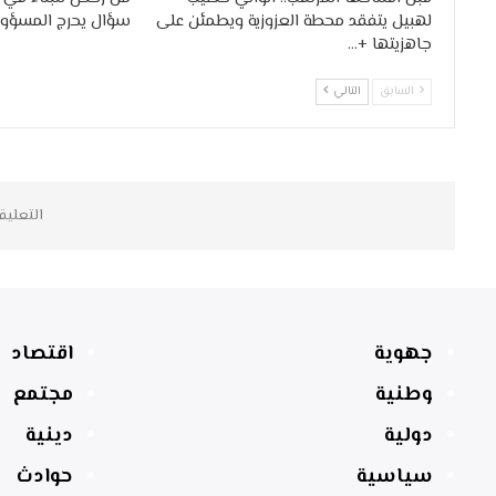
لهبيل يتفقد محطة العزوزية ويطمئن على
سؤال يحرج المسؤول
جاهزيتها +…
السابق
التالي
التعليق
جهوية
اقتصاد
وطنية
مجتمع
دولية
دينية
سياسية
حوادث