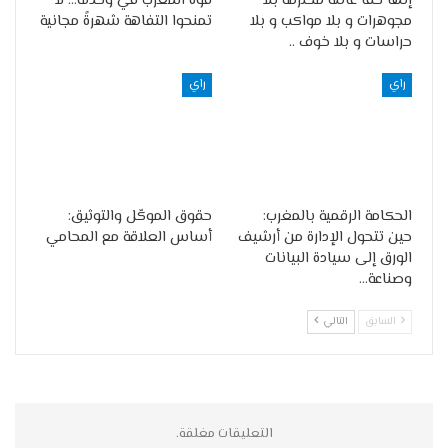
إنها حقا عائلة محترمة بلا
قوة المغرب في وحدته… لا
مجوهرات و بلا مواكب و بلا
تمنحوا التفاهة شهرةً مجانية
حراسات و بلا خوف ..
راي
راي
الحكامة الرقمية بالمغرب:
حقوق الموكّل والتوثيق:
حين تتحول الإدارة من أرشيف
أساس العلاقة مع المحامي
الورق إلى سيادة البيانات
وصناعة…
السابق
التالي
التعليقات مغلقة.