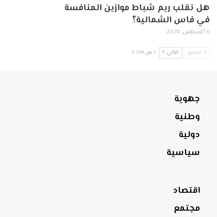
هل تقلب ريم شباط موازين المنافسة
في فاس الشمالية؟
6 أغسطس, 2026
السابق
التالي
1 من 7٬291
جهوية
وطنية
دولية
سياسية
اقتصاد
مجتمع