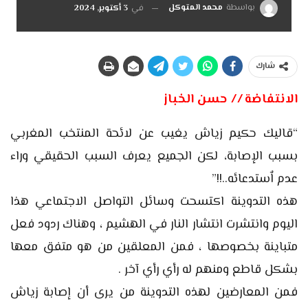
بواسطة
محمد المتوكل
في
3 أكتوبر, 2024
شارك
الانتفاضة // حسن الخباز
“قاليك حكيم زياش يغيب عن لائحة المنتخب المغربي
بسبب الإصابة، لكن الجميع يعرف السبب الحقيقي وراء
عدم اٌستدعائه..!!”
هذه التدوينة اكتسحت وسائل التواصل الاجتماعي هذا
اليوم وانتشرت انتشار النار في الهشيم ، وهناك ردود فعل
متباينة بخصوصها ، فمن المعلقين من هو متفق معها
بشكل قاطع ومنهم له رأي رأي آخر .
فمن المعارضين لهذه التدوينة من يرى أن إصابة زياش