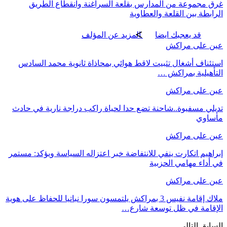
غرق مجموعة من المدارس بقلعة السراغنة وانقطاع الطريق
الرابطة بين القلعة والعطاوية
قد يعجبك ايضا
المزيد عن المؤلف
عين على مراكش
استئناف أشغال تثبيت لاقط هوائي بمحاذاة ثانوية محمد السادس
التأهيلية بمراكش …
عين على مراكش
تديلي مسفيوة..شاحنة تضع حدا لحياة راكب دراجة نارية في حادث
مأساوي
عين على مراكش
إبراهيم اتكارت ينفي للانتفاضة خبر اعتزاله السياسة ويؤكد: مستمر
في أداء مهامي الحزبية
عين على مراكش
ملاك إقامة نفيس 3 بمراكش يلتمسون سورا نباتيا للحفاظ على هوية
الإقامة في ظل توسعة شارع…
السابق
التالي