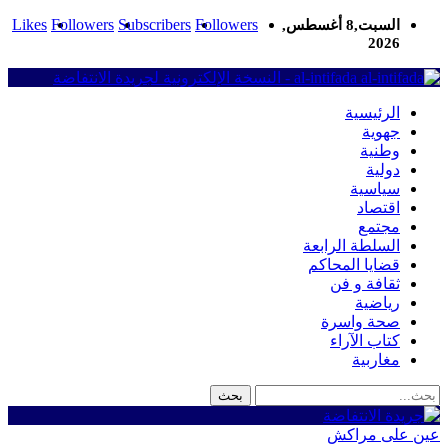
Likes
Followers
Subscribers
Followers
السبت,8 أغسطس,
2026
al-intifada - النسخة الإلكترونية لجريدة الانتفاضة
الرئيسية
جهوية
وطنية
دولية
سياسية
اقتصاد
مجتمع
السلطة الرابعة
قضايا المحاكم
ثقافة و فن
رياضية
صحة واسرة
كتاب الآراء
مغاربية
عين على مراكش