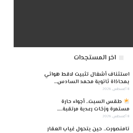
اخر المستجدات
استئناف أشغال تثبيت لاقط هوائي
بمحاذاة ثانوية محمد السادس…
8 أغسطس, 2026
طقس السبت.. أجواء حارة
مستمرة وزخات رعدية مرتقبة..…
8 أغسطس, 2026
تامنصورت.. حين يتحول غياب العقار