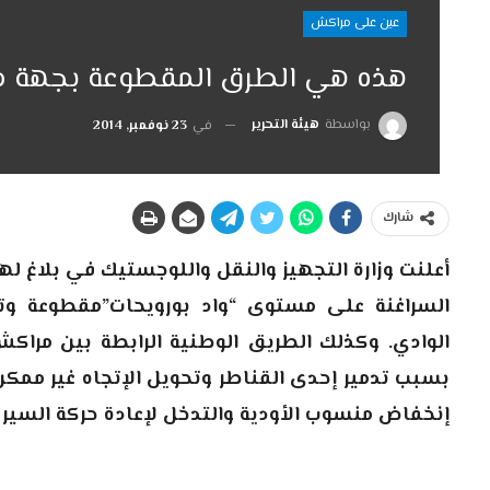
عين على مراكش
هذه هي الطرق المقطوعة بجهة 
بواسطة
هيئة التحرير
في
23 نوفمبر, 2014
شارك
السراغنة على مستوى “واد بورويحات”مقطوعة وت
الوادي. وكذلك الطريق الوطنية الرابطة بين مراكش
بسبب تدمير إحدى القناطر وتحويل الإتجاه غير ممك
إنخفاض منسوب الأودية والتدخل لإعادة حركة السير بها خلال 24 ساع