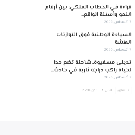
قراءة في الخطاب الملكي: بين أرقام
النمو وأسئلة الواقع…
7 أغسطس, 2026
السيادة الوطنية فوق التوازنات
الهشة
7 أغسطس, 2026
تديلي مسفيوة..شاحنة تضع حدا
لحياة راكب دراجة نارية في حادث…
7 أغسطس, 2026
السابق
التالي
1 من 7٬294