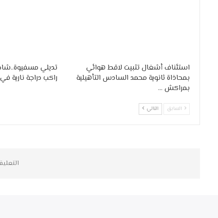
استئناف أشغال تثبيت لاقط هوائي
تديلي مسفيوة..شاحن
بمحاذاة ثانوية محمد السادس التأهيلية
راكب دراجة نارية ف
بمراكش …
السابق
التالي
التعليق