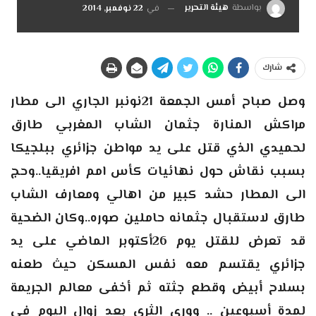
بواسطة
هيئة التحرير
في
22 نوفمبر, 2014
شارك
وصل صباح أمس الجمعة 21نونبر الجاري الى مطار
مراكش المنارة جثمان الشاب المغربي طارق
لحميدي الذي قتل على يد مواطن جزائري ببلجيكا
بسبب نقاش حول نهائيات كأس امم افريقيا..وحج
الى المطار حشد كبير من اهالي ومعارف الشاب
طارق لاستقبال جثمانه حاملين صوره..وكان الضحية
قد تعرض للقتل يوم 26أكتوبر الماضي على يد
جزائري يقتسم معه نفس المسكن حيث طعنه
بسلاح أبيض وقطع جثته ثم أخفى معالم الجريمة
لمدة أسبوعين .. ووري الثرى بعد زوال اليوم في