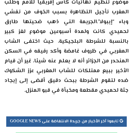
موضوع تنظيم نهائيات كأس إفريقيا للأمم وطلب
المغرب تأجيل التظاهرة بسبب الخوف من تفشي
وباء “إيبولا”.الجريمة التي ذهب ضحيتها طارق
لحميدي كانت ولمدة أسبوعين موضوع لغز كبير
بالنسبة للشرطة البلجيكية، حيث اختفى الشاب
المغربي في ظروف غامضة وأكد رفيقه في السكن
المنحدر من الجزائر أنه لا يعلم عنه شيئا، غير أن قيام
الأخير ببيع ممتلكات للشاب المغربي عزز الشكوك
ضده لتقوم الشرطة ببحث دقيق أفضى إلى إيجاد
جثة لحميدي مقطعة ومخبأة في قبو المنزل.
تابعوا آخر الأخبار من جريدة الانتفاضة على GOOGLE NEWS