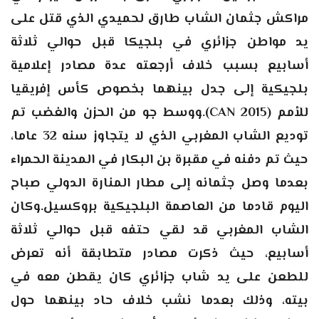
مراكش جثمان الشاب طارق لحميدي الذي قتل على
يد مواطن جزائري في بلجيكا قبل حوالي ثلاثة
أسابيع بسبب خلاف أرجعته عدة مصادر إعلامية
بلجيكية إلى جدل بينهما بخصوص كأس إفريقيا
للأمم (CAN 2015).
ووسط جو من الحزن والغضب تم
توديع الشاب المغربي الذي لا يتجاوز سنه 32 عاما،
حيث تم دفنه في مقبرة بن البكار في المدينة الحمراء
بعدما وصل جثمانه إلى مطار المنارة الدولي صباح
اليوم قادما من العاصمة البلجيكية بروكسيل.
وكان
الشاب المغربي قد لقي حتفه قبل حوالي ثلاثة
أسابيع، حيث ذكرت مصادر متطابقة أنه تعرض
للطعن على يد شاب جزائري كان يقطن معه في
بيته، وذلك بعدما نشب خلاف حاد بينهما حول