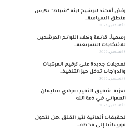
رفض أمحند لترشيح ابنة “شباط” يكرس
منطق السياسة…
8 أغسطس, 2026
رسمياً.. قائمة وكلاء اللوائح المرشحين
للانتخابات التشريعية…
8 أغسطس, 2026
تعديلات جديدة على ترقيم المركبات
والدراجات تدخل حيز التنفيذ…
8 أغسطس, 2026
تعزية: شقيق النقيب مولاي سليمان
العمراني في ذمة الله
8 أغسطس, 2026
تحقيقات ألمانية تثير القلق..هل تتحول
موريتانيا إلى محطة…