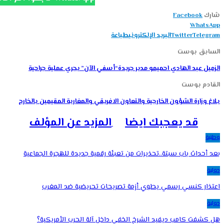
شارك
Facebook
WhatsApp
Telegram
Twitter
البريد الإلكتروني
طباعة
السابق بوست
الزميل عبد الهادي احميمو مدير جريدة“أسفي الآن” يجري عملية جراحية
القادم بوست
بلاغ وزارة الشؤون الخارجية والتعاون الافريقي والمغاربة المقيمين بالخارج
قد يعجبك ايضا
المزيد عن المؤلف
وطنية
بعد أحداث باب سبتة..تحذيرات من تعبئة رقمية جديدة للهجرة الجماعية
دولية
اعتذار كنسي رسمي يطوي أزمة تصريحات تحريضية ضد المغرب
دولية
هل كشفت كامب ديفيد الشرخ الخفي داخل آلة الحرب الأمريكية؟