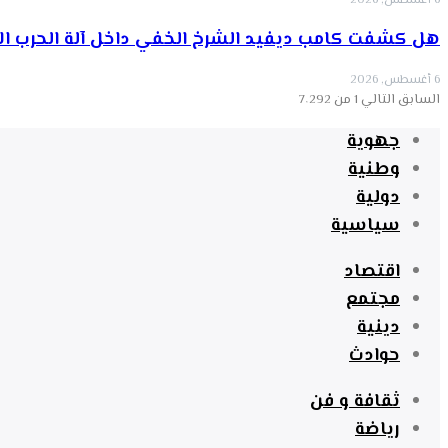
6 أغسطس, 2026
هل كشفت كامب ديفيد الشرخ الخفي داخل آلة الحرب الأ
6 أغسطس, 2026
السابق
التالي
1 من 7٬292
جهوية
وطنية
دولية
سياسية
اقتصاد
مجتمع
دينية
حوادث
ثقافة و فن
رياضة