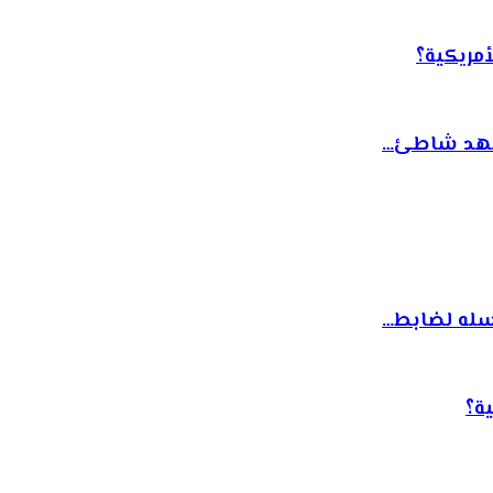
مريكية؟
 شهد شاطئ…
سله لضابط…
ة؟