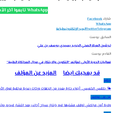
تابعوا آخر الأخبار على قناة الانتفاضة WhatsApp
شارك
Facebook
WhatsApp
Telegram
Twitter
البريد الإلكتروني
طباعة
السابق بوست
تدشين المركز الصحي الجديد بسيدي يوسف بن علي
القادم بوست
فعاليات الدورة الأولى لمؤتمر “التكوين والابتكار في مجال المحاكاة الطبية”
قد يعجبك ايضا
المزيد عن المؤلف
وطنية
🌤️ طقس الخميس.. أجواء حارة بعدد من الجهات وزخات رعدية مرتقبة فوق ا
عين على مراكش
ولاية أمن مراكش توقف مشتبها فيه بابتزاز سياح أجانب بعد انتشار فيديو يوث