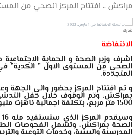
مراكش .. افتتاح المركز الصحي من المست
بواسطة
الانتفاضة
في
1 مارس, 2022
شارك
الانتفاضة
اشرف وزير الصحة و الحماية الاجتماعية خ
المتجددة.
و تم افتتاح المركز بحضور والي الجهة و
بمراكش، وتم الوقوف خلال حفل التدش
1500 متر مربع، بتكلفة اجمالية ناهزت مليونين و 547 الف درهم.
و
الصحة بمراكش، وتشمل الفحوصات الطبية و
المدرسية والبيئية، وخدمات التوعية والتربي