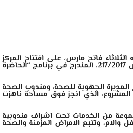
الثلاثاء فاتح مارس، على افتتاح المركز
الصحي من المستوى الاول ” الكدية” في اطار مشروع تنمية وتطوير مدينة مراكش 217/2017، المندرج في برنامج “الحاضرة
 المديرة الجهوية للصحة، ومندوب الصحة
مشروع، الذي انجز فوق مساحة ناهزت
 مقاطعة جليز، مجموعة من الخدمات تحت اشراف مندوبية
 والام، وتتبع الامراض المزمنة والصحة