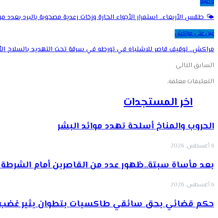
وطنية
🌤️ طقس الأربعاء.. استمرار الأجواء الحارة وزخات رعدية مصحوبة بالبرد بعدد 
عين على مراكش
مراكش.. توقيف قاصر للاشتباه في تورطه في سرقة تحت التهديد بالسلاح ال
السابق
التالي
التعليقات مغلقة.
اخر المستجدات
الحروب والمناخ أسلحة تهدد موائد البشر
6 أغسطس, 2026
بعد مأساة سبتة..ظهور عدد من القاصرين أمام الشرطة 
6 أغسطس, 2026
حكم قضائي بحق سائقي طاكسيات بتطوان يثير غضب 