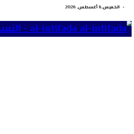
الخميس,6 أغسطس, 2026
al-intifada - النسخة الإلكترونية لجريدة الانتفاضة