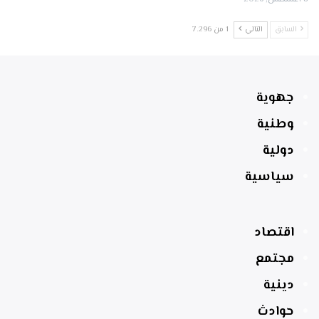
السابق
التالي
1 من 7٬296
جهوية
وطنية
دولية
سياسية
اقتصاد
مجتمع
دينية
حوادث