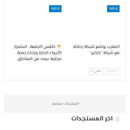
وطنية
وطنية
المغرب يوسّع شبكة رحلاته
طقس الجمعة.. استمرار
مع شركة “رايانير”
الأجواء الحارة وزخات رعدية
مرتقبة بعدد من المناطق
السابق
التالي
التعليقات مغلقة.
اخر المستجدات