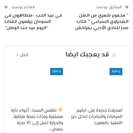
السابق بوست
القادم بوست
” مجموع شعري من المتن
في عيد الحب.. متظاهرون في
الصحراوي السباعي ” كتاب
السودان يرفعون لافتات
صدر للنادي الأدبي بمراكش
“اليوم عيد حب الوطن”
قد يعجبك ايضا
الكل
وطنية
وطنية
تعديلات جديدة على ترقيم
طقس السبت.. أجواء حارة
المركبات والدراجات تدخل حيز
مستمرة وزخات رعدية مرتقبة..
التنفيذ بالمغرب
والحرارة تصل إلى 45 درجة
ببعض…