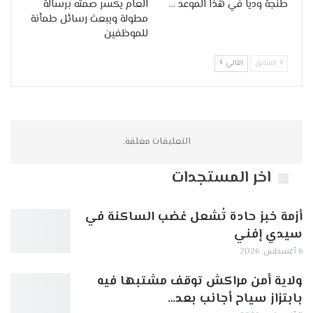
طنجة وديا في هذا الموعد …
العام يكسر صمته برسالة
مطولة ويبعث رسائل طمأنة
للموظفين
السابق
التالي
التعليقات مغلقة.
اخر المستجدات
أزمة خبز حادة تُشعل غضب الساكنة في
سيدي إفني
6 أغسطس, 2026
ولاية أمن مراكش توقف مشتبها فيه
بابتزاز سياح أجانب بعد…