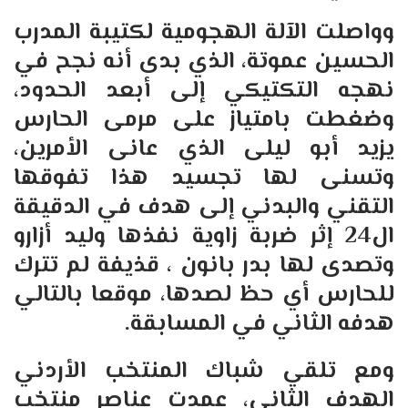
وواصلت الآلة الهجومية لكتيبة المدرب
الحسين عموتة، الذي بدى أنه نجح في
نهجه التكتيكي إلى أبعد الحدود،
وضغطت بامتياز على مرمى الحارس
يزيد أبو ليلى الذي عانى الأمرين،
وتسنى لها تجسيد هذا تفوقها
التقني والبدني إلى هدف في الدقيقة
ال24 إثر ضربة زاوية نفذها وليد أزارو
وتصدى لها بدر بانون ، قذيفة لم تترك
للحارس أي حظ لصدها، موقعا بالتالي
هدفه الثاني في المسابقة.
ومع تلقي شباك المنتخب الأردني
الهدف الثاني، عمدت عناصر منتخب