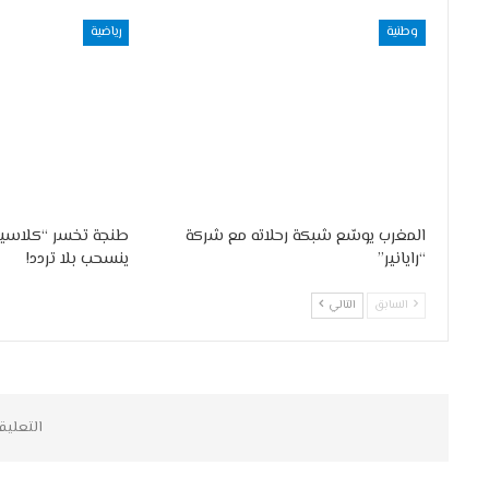
وطنية
رياضية
المغرب يوسّع شبكة رحلاته مع شركة
طنجة تخسر “كلاسيك
“رايانير”
ينسحب بلا تردد!
السابق
التالي
التعليق