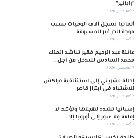
“رايانير”
7 أغسطس, 2026
ألمانيا تسجل آلاف الوفيات بسبب
موجة الحر غير المسبوقة ..
7 أغسطس, 2026
عائلة عبد الرحيم فقير تناشد الملك
محمد السادس للتدخل من أجل…
7 أغسطس, 2026
إحالة عشريني إلى استئنافية مراكش
للاشتباه في ابتزاز قاصر
7 أغسطس, 2026
إسبانيا تشدد لهجتها وتؤكد: لا
إقامة ولا عبور إلى أوروبا إلا…
7 أغسطس, 2026
طنجة تخسر “كلاسيكو الصيف”..