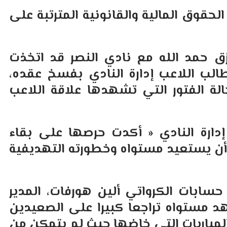
حقوق المالية والقانونية المترتبة على
زق حمد الله مع نادي النصر قد اتخذت
الب اللاعب إدارة النادي بفسخ عقده،
لة الفتور التي تشهدها علاقة اللاعب
دارة النادي « أكدت حرصها على بقاء
ن يستعيد مستواه وخطورته التهديفية
حسابات الكرواتي ألين هورفات، المدير
د مستواه تراجعا كبيرا على الصعيدين
المباريات التي خاضها حيث لم يتمكن من