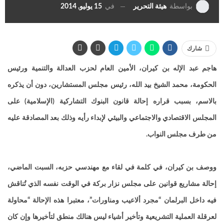
في
15 يوليو, 2014
بواسطة
هيئة التحرير
شارك
هاجم عبد الإله بن كيران، الأمين العام لحزب العدالة والتنمية ورئيس
الحكومة، محمد الشيخ بيد الله، رئيس مجلس المستشارين، دون أن يذكره
بالاسم، بسبب قراره إحالة قانون البنوك التشاركية (الإسلامية) على
المجلس الاقتصادي والاجتماعي والبيئي لإبداء رأيه وذلك بعد المصادقة عليه
من طرف مجلس النواب.
ووصف بن كيران، في كلمة في لقاء مع مهندسي حزبه، السبت الماضي،
إحالة مشاريع قوانين على مجلس نزار بركة في الوقت نفسه الذي تُناقش
فيه داخل البرلمان “مجرد ألاعيب ومناورات”، معتبرا هذه الإحالة “محاولة
لعرقلة العملية التشريعية وتأخير أشياء ليس هنالك منطق لتأخيرها وإن كان