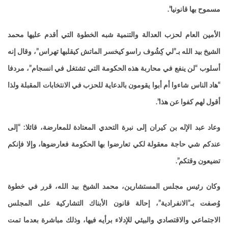
مسموح بها قانونيا”.
الأمين العام لحزب العدالة والتنمية شبه الخطوة التي أقدم عليها محمد
الشيخ بيد الله بـ”لي كِشُوف راسو كيخسر الماتش كيقلبها تهراس”، وقال إنه
أسلوب “لن ينفع في محاربة هذه الحكومة التي تشتغل في انسجام”، مردفا
“هاد الناس شاءوا أم أبوا يقومون بالدعاية للحزب في الانتخابات المقبلة ولذا
أقول لهم كفوا عن هذا”.
وعاد عبد الإله بن كيران إلى نبرة التحدي المعتادة للمعارضة، قائلا: “إلى
عندكم شي حاجة معقولة لكي تعارضوا بها الحكومة فعارضوها، وإلا فإنكم
تضيعون وقتكم”.
وكان رئيس مجلس المستشارين، محمد الشيخ بيد الله، قرر في خطوة
وُصفت بـ”الانفرادية”، إحالة قانون الأبناك التشاركية على المجلس
الاجتماعي والاقتصادي والبيئي للإدلاء برأيه فيها، وذلك مباشرة بعدما تمت